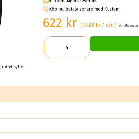
5 arbetsdagars leverans.
Köp nu. betala senare med Kustom.
622 kr
( 2488 kr / 4st )
inkl. Moms oc
trativt syfte