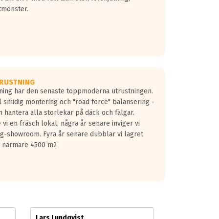
tmönster.
RUSTNING
gning har den senaste toppmoderna utrustningen.
ill smidig montering och "road force" balansering -
 hantera alla storlekar på däck och fälgar.
vi en fräsch lokal, några år senare inviger vi
lg-showroom. Fyra år senare dubblar vi lagret
på närmare 4500 m2
Lars Lundqvist