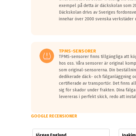
Vid körning i över 50km/h brukar rullmotståndets l
exempel på detta är däckskolan som 20
På däckmärkningen kommer det finnas en symbol a
Däckskolan drivs av Sveriges fordonsv
medans de vita vågorna påvisar om det är ett tyst 
innehar över 2000 svenska verkstäder u
Ett däck med tre svarta vågor uppnår de europeiska
regelverket som introduceras år 2016.
Ett däck med två svarta vågor är redan godkända f
Ett däck med en svart våg kommer vara minst tre d
TPMS-SENSORER
TPMS-sensorer finns tillgängliga att kö
hos oss. Våra sensorer är original kom
som original-sensorerna. Din beställnin
dedikerade däck- och fälganläggning oc
certifierade av transportör. Det finns a
sig för skador under frakten. Dina fälg
levereras i perfekt skick, redo att insta
GOOGLE RECENSIONER
Jörgen Englund
Joaki