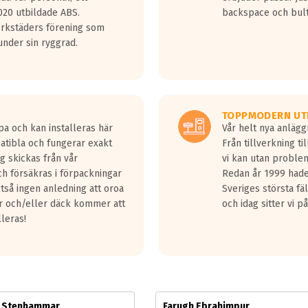
jud överträffa motorljudet.
20 utbildade ABS.
backspace och bul
v ett däck med vågar. Hög bullernivå markeras med svarta vågor
erkstäders förening som
däck.
nder sin ryggrad.
 kraven som finns i dagsläget, men är inte längre tillåtna enligt nya
ör år 2016 nya regelverk.
ecibel tystare än det regelverk som börjar gälla 2016.
TOPPMODERN UT
pa och kan installeras här
Vår helt nya anläg
patibla och fungerar exakt
Från tillverkning t
g skickas från vår
vi kan utan problem
h försäkras i förpackningar
Redan år 1999 hade 
lltså ingen anledning att oroa
Sveriges största fä
ar och/eller däck kommer att
och idag sitter vi 
lleras!
m Stenhammar
Farugh Ebrahimpur