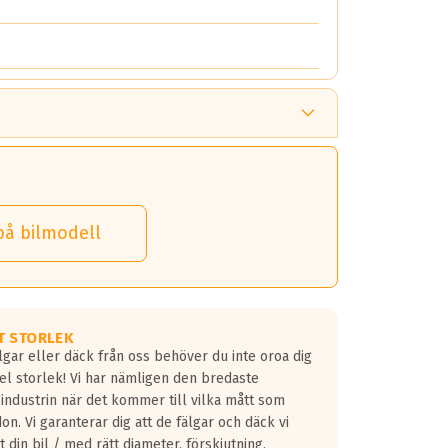
på bilmodell
T STORLEK
lgar eller däck från oss behöver du inte oroa dig
fel storlek! Vi har nämligen den bredaste
 industrin när det kommer till vilka mått som
don. Vi garanterar dig att de fälgar och däck vi
 din bil / med rätt diameter, förskjutning,