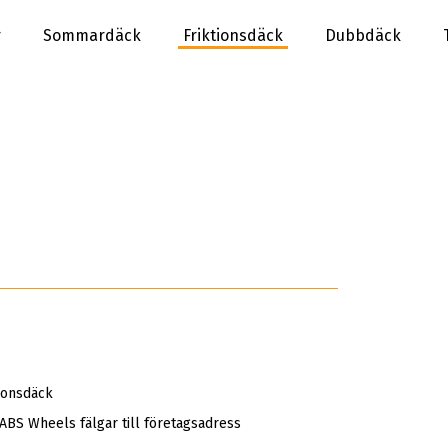
r
Sommardäck
Friktionsdäck
Dubbdäck
S
ionsdäck
 ABS Wheels fälgar till företagsadress