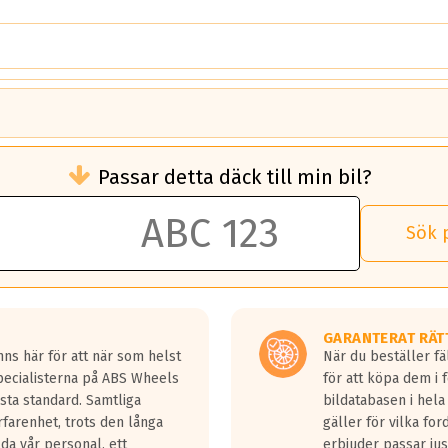
brukningen)
Passar detta däck till min bil?
 rullmotstånd.
brukning än ett klass G däck.
an 50 liter bränsle med ett klass A däck gentemot ett klass G däck.
Sök 
 vilken rutt du kör, samt vilken körstil du använder.
rtaste bromssträckan och F är den längsta.
tta lastbilar.
GARANTERAT RÄT
a in på en väg där det ligger 0.5-1.5 mm vatten.
ns här för att när som helst
När du beställer fä
a fyra billängder( ca 18meter) mellan däck med betyg A gentemot
Specialisterna på ABS Wheels
för att köpa dem i 
sta standard. Samtliga
bildatabasen i hela
rfarenhet, trots den långa
gäller för vilka for
lda vår personal, ett
erbjuder passar just