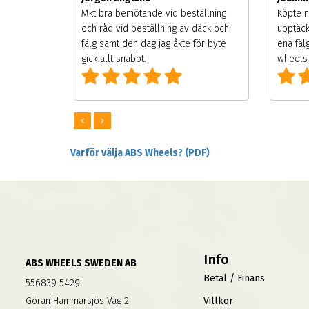
songen.
Mkt bra bemötande vid beställning
Köpte n
g men
och råd vid beställning av däck och
upptäck
digt
fälg samt den dag jag åkte för byte
ena fäl
om alla
gick allt snabbt.
wheels 
Varför välja ABS Wheels? (PDF)
Info
ABS WHEELS SWEDEN AB
Betal / Finans
556839 5429
Göran Hammarsjös Väg 2
Villkor