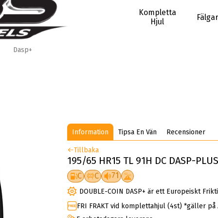
Kompletta
Fälga
Hjul
Dasp+
Information
Tipsa En Vän
Recensioner
Tillbaka
195/65 HR15 TL 91H DC DASP-PLU
71
C
C
DOUBLE-COIN DASP+ är ett Europeiskt Frikt
FRI FRAKT vid komplettahjul (4st) *gäller på