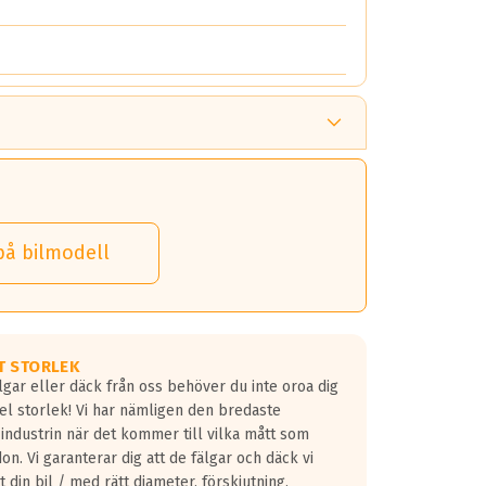
på bilmodell
T STORLEK
lgar eller däck från oss behöver du inte oroa dig
fel storlek! Vi har nämligen den bredaste
 industrin när det kommer till vilka mått som
don. Vi garanterar dig att de fälgar och däck vi
 din bil / med rätt diameter, förskjutning,