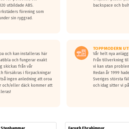
jud överträffa motorljudet.
20 utbildade ABS.
backspace och bul
v ett däck med vågar. Hög bullernivå markeras med svarta vågor
erkstäders förening som
däck.
nder sin ryggrad.
 kraven som finns i dagsläget, men är inte längre tillåtna enligt nya
ör år 2016 nya regelverk.
ecibel tystare än det regelverk som börjar gälla 2016.
TOPPMODERN UT
pa och kan installeras här
Vår helt nya anläg
patibla och fungerar exakt
Från tillverkning t
g skickas från vår
vi kan utan problem
h försäkras i förpackningar
Redan år 1999 hade 
lltså ingen anledning att oroa
Sveriges största fä
ar och/eller däck kommer att
och idag sitter vi 
lleras!
m Stenhammar
Farugh Ebrahimpur