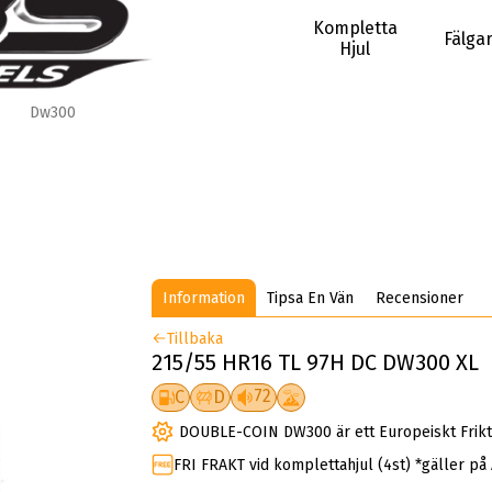
Kompletta
Fälga
Hjul
Dw300
Information
Tipsa En Vän
Recensioner
Tillbaka
215/55 HR16 TL 97H DC DW300 XL
72
C
D
DOUBLE-COIN DW300 är ett Europeiskt Frikt
FRI FRAKT vid komplettahjul (4st) *gäller på