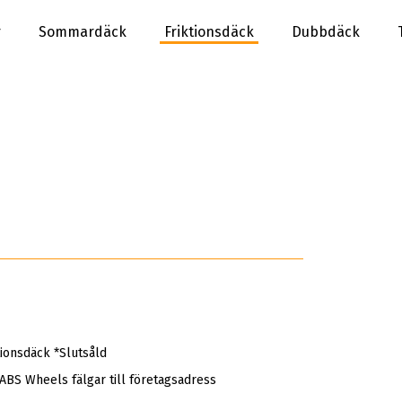
r
Sommardäck
Friktionsdäck
Dubbdäck
ionsdäck *Slutsåld
 ABS Wheels fälgar till företagsadress