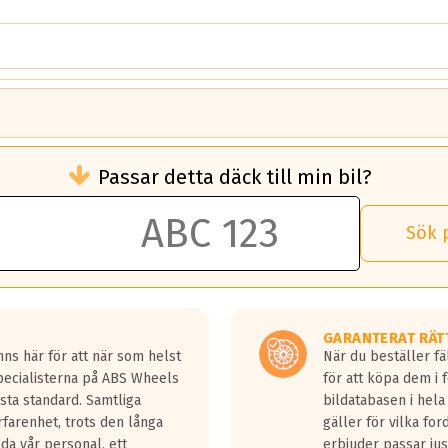
brukningen)
Passar detta däck till min bil?
 rullmotstånd.
brukning än ett klass G däck.
an 50 liter bränsle med ett klass A däck gentemot ett klass G däck.
Sök 
 vilken rutt du kör, samt vilken körstil du använder.
rtaste bromssträckan och F är den längsta.
tta lastbilar.
GARANTERAT RÄT
a in på en väg där det ligger 0.5-1.5 mm vatten.
ns här för att när som helst
När du beställer fä
a fyra billängder( ca 18meter) mellan däck med betyg A gentemot
Specialisterna på ABS Wheels
för att köpa dem i 
sta standard. Samtliga
bildatabasen i hela
rfarenhet, trots den långa
gäller för vilka for
lda vår personal, ett
erbjuder passar just