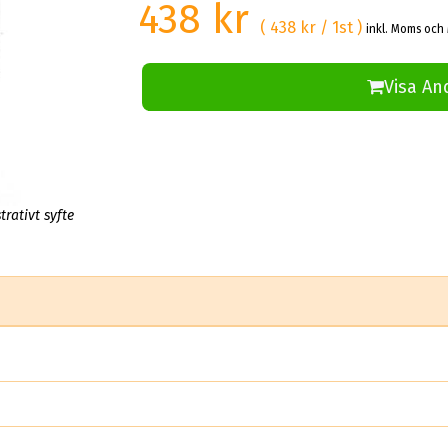
438 kr
( 438 kr / 1st )
inkl. Moms och 
Visa An
trativt syfte