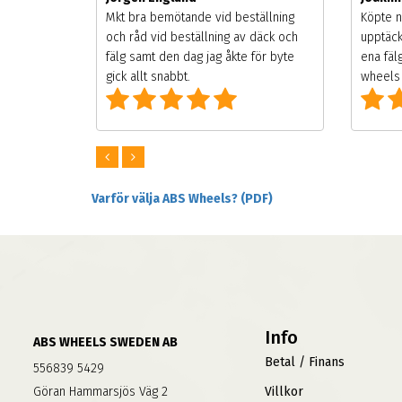
songen.
Mkt bra bemötande vid beställning
Köpte n
g men
och råd vid beställning av däck och
upptäck
digt
fälg samt den dag jag åkte för byte
ena fäl
om alla
gick allt snabbt.
wheels 
Varför välja ABS Wheels? (PDF)
Info
ABS WHEELS SWEDEN AB
Betal / Finans
556839 5429
Göran Hammarsjös Väg 2
Villkor