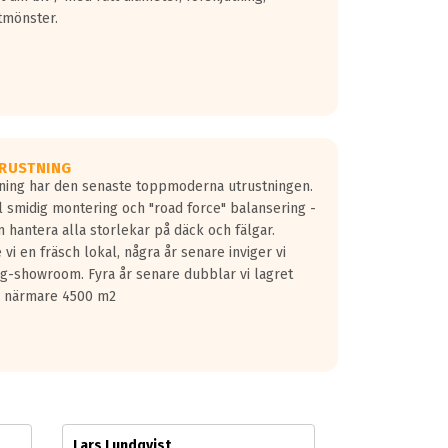
tmönster.
RUSTNING
gning har den senaste toppmoderna utrustningen.
ill smidig montering och "road force" balansering -
 hantera alla storlekar på däck och fälgar.
vi en fräsch lokal, några år senare inviger vi
lg-showroom. Fyra år senare dubblar vi lagret
på närmare 4500 m2
Lars Lundqvist