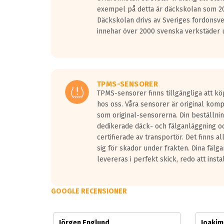
Vid körning i över 50km/h brukar rullmotståndets l
exempel på detta är däckskolan som 20
På däckmärkningen kommer det finnas en symbol a
Däckskolan drivs av Sveriges fordonsv
medans de vita vågorna påvisar om det är ett tyst 
innehar över 2000 svenska verkstäder u
Ett däck med tre svarta vågor uppnår de europeiska
regelverket som introduceras år 2016.
Ett däck med två svarta vågor är redan godkända f
Ett däck med en svart våg kommer vara minst tre d
TPMS-SENSORER
TPMS-sensorer finns tillgängliga att kö
hos oss. Våra sensorer är original kom
som original-sensorerna. Din beställnin
dedikerade däck- och fälganläggning oc
certifierade av transportör. Det finns a
sig för skador under frakten. Dina fälg
levereras i perfekt skick, redo att insta
GOOGLE RECENSIONER
Jörgen Englund
Joaki