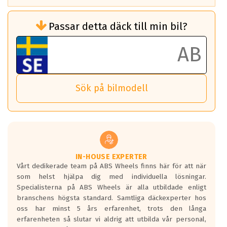
Rullmotstånd (Som har en inverkan på
Passar detta däck till min bil?
bränsleförbrukningen)
Det ska vara en betygsskala från klass A
till G för rullmotstånd.
Ett klass A däck kommer ha 6,5% bättre
bränsleförbrukning än ett klass G däck.
Det betyder att om man kör 10,000 km,
Sök på bilmodell
så sparar man 50 liter bränsle med ett
klass A däck gentemot ett klass G däck.
Detta är genomsnittet; beroende på väg
underlaget, vilken rutt du kör, samt
vilken körstil du använder.
Våtgrepp egenskaper:
IN-HOUSE EXPERTER
Vårt dedikerade team på ABS Wheels finns här för att när
Betygsskalan är satt A till F. Där A påvisar
som helst hjälpa dig med individuella lösningar.
den kortaste bromssträckan och F är den
Specialisterna på ABS Wheels är alla utbildade enligt
längsta.
branschens högsta standard. Samtliga däckexperter hos
Inga D eller G betyg delas ut för
oss har minst 5 års erfarenhet, trots den långa
personbilar och lätta lastbilar.
erfarenheten så slutar vi aldrig att utbilda vår personal,
Betyget sätts efter ett test där däcken