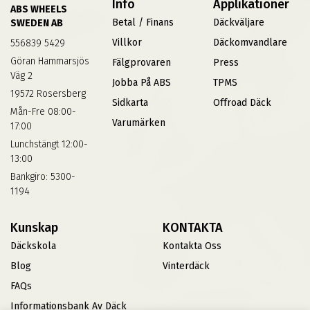
Info
Applikationer
ABS WHEELS
Betal / Finans
Däckväljare
SWEDEN AB
Villkor
Däckomvandlare
556839 5429
Göran Hammarsjös
Fälgprovaren
Press
Väg 2
Jobba På ABS
TPMS
19572 Rosersberg
Sidkarta
Offroad Däck
Mån-Fre 08:00-
Varumärken
17:00
Lunchstängt 12:00-
13:00
Bankgiro: 5300-
1194
Kunskap
KONTAKTA
Däckskola
Kontakta Oss
Blog
Vinterdäck
FAQs
Informationsbank Av Däck