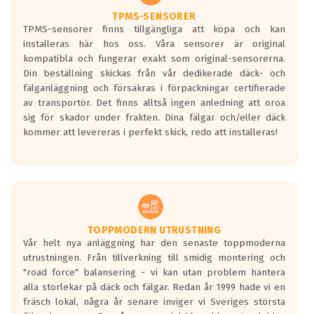
Ett däck med två svarta vågor är redan
godkända för år 2016 nya regelverk.
TPMS-SENSORER
TPMS-sensorer finns tillgängliga att köpa och kan
Ett däck med en svart våg kommer vara
installeras här hos oss. Våra sensorer är original
minst tre decibel tystare än det
kompatibla och fungerar exakt som original-sensorerna.
regelverk som börjar gälla 2016.
Din beställning skickas från vår dedikerade däck- och
fälganläggning och försäkras i förpackningar certifierade
av transportör. Det finns alltså ingen anledning att oroa
sig för skador under frakten. Dina fälgar och/eller däck
kommer att levereras i perfekt skick, redo att installeras!
TOPPMODERN UTRUSTNING
Vår helt nya anläggning har den senaste toppmoderna
utrustningen. Från tillverkning till smidig montering och
"road force" balansering - vi kan utan problem hantera
alla storlekar på däck och fälgar. Redan år 1999 hade vi en
fräsch lokal, några år senare inviger vi Sveriges största