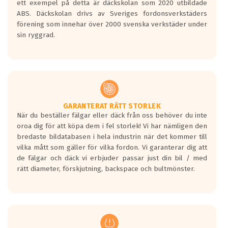
ett exempel på detta är däckskolan som 2020 utbildade
skall bromsa in på en väg där det ligger
ABS. Däckskolan drivs av Sveriges fordonsverkstäders
0.5-1.5 mm vatten.
förening som innehar över 2000 svenska verkstäder under
I 80km/h kommer skillnaden på
sin ryggrad.
bromssträckan vara fyra billängder( ca
18meter) mellan däck med betyg A
gentemot F.
Bullernivån:
Vid körning i över 50km/h brukar
rullmotståndets ljud överträffa
GARANTERAT RÄTT STORLEK
När du beställer fälgar eller däck från oss behöver du inte
motorljudet.
oroa dig för att köpa dem i fel storlek! Vi har nämligen den
På däckmärkningen kommer det finnas
bredaste bildatabasen i hela industrin när det kommer till
en symbol av ett däck med vågar. Hög
vilka mått som gäller för vilka fordon. Vi garanterar dig att
bullernivå markeras med svarta vågor
de fälgar och däck vi erbjuder passar just din bil / med
medans de vita vågorna påvisar om det är
rätt diameter, förskjutning, backspace och bultmönster.
ett tyst däck.
Ett däck med tre svarta vågor uppnår de
europeiska kraven som finns i dagsläget,
men är inte längre tillåtna enligt nya
regelverket som introduceras år 2016.