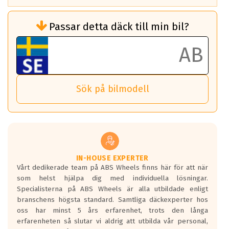
Rullmotstånd (Som har en inverkan på
Passar detta däck till min bil?
bränsleförbrukningen)
Det ska vara en betygsskala från klass A
till G för rullmotstånd.
Ett klass A däck kommer ha 6,5% bättre
bränsleförbrukning än ett klass G däck.
Det betyder att om man kör 10,000 km,
Sök på bilmodell
så sparar man 50 liter bränsle med ett
klass A däck gentemot ett klass G däck.
Detta är genomsnittet; beroende på väg
underlaget, vilken rutt du kör, samt
vilken körstil du använder.
Våtgrepp egenskaper:
IN-HOUSE EXPERTER
Vårt dedikerade team på ABS Wheels finns här för att när
Betygsskalan är satt A till F. Där A påvisar
som helst hjälpa dig med individuella lösningar.
den kortaste bromssträckan och F är den
Specialisterna på ABS Wheels är alla utbildade enligt
längsta.
branschens högsta standard. Samtliga däckexperter hos
Inga D eller G betyg delas ut för
oss har minst 5 års erfarenhet, trots den långa
personbilar och lätta lastbilar.
erfarenheten så slutar vi aldrig att utbilda vår personal,
Betyget sätts efter ett test där däcken