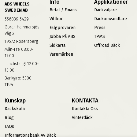
Info
Applikationer
ABS WHEELS
Betal / Finans
Däckväljare
SWEDEN AB
Villkor
Däckomvandlare
556839 5429
Göran Hammarsjös
Fälgprovaren
Press
Väg 2
Jobba På ABS
TPMS
19572 Rosersberg
Sidkarta
Offroad Däck
Mån-Fre 08:00-
Varumärken
17:00
Lunchstängt 12:00-
13:00
Bankgiro: 5300-
1194
Kunskap
KONTAKTA
Däckskola
Kontakta Oss
Blog
Vinterdäck
FAQs
Informationsbank Av Däck