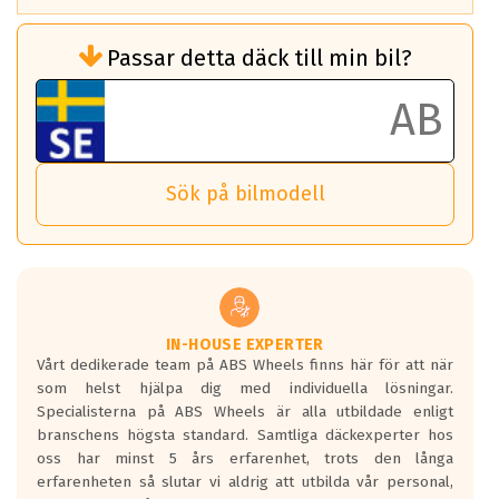
Rullmotstånd (Som har en inverkan på
Passar detta däck till min bil?
bränsleförbrukningen)
Det ska vara en betygsskala från klass A
till G för rullmotstånd.
Ett klass A däck kommer ha 6,5% bättre
bränsleförbrukning än ett klass G däck.
Det betyder att om man kör 10,000 km,
Sök på bilmodell
så sparar man 50 liter bränsle med ett
klass A däck gentemot ett klass G däck.
Detta är genomsnittet; beroende på väg
underlaget, vilken rutt du kör, samt
vilken körstil du använder.
Våtgrepp egenskaper:
IN-HOUSE EXPERTER
Vårt dedikerade team på ABS Wheels finns här för att när
Betygsskalan är satt A till F. Där A påvisar
som helst hjälpa dig med individuella lösningar.
den kortaste bromssträckan och F är den
Specialisterna på ABS Wheels är alla utbildade enligt
längsta.
branschens högsta standard. Samtliga däckexperter hos
Inga D eller G betyg delas ut för
oss har minst 5 års erfarenhet, trots den långa
personbilar och lätta lastbilar.
erfarenheten så slutar vi aldrig att utbilda vår personal,
Betyget sätts efter ett test där däcken