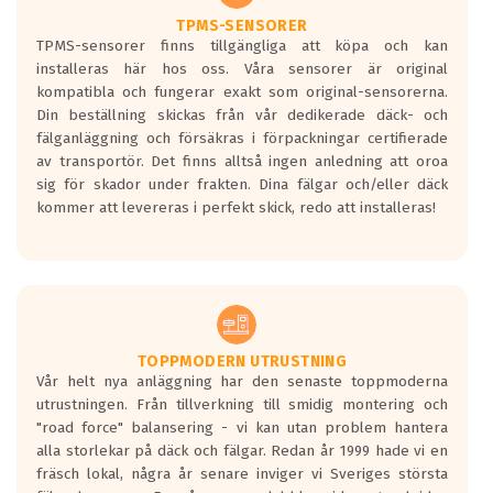
Ett däck med två svarta vågor är redan
godkända för år 2016 nya regelverk.
TPMS-SENSORER
TPMS-sensorer finns tillgängliga att köpa och kan
Ett däck med en svart våg kommer vara
installeras här hos oss. Våra sensorer är original
minst tre decibel tystare än det
kompatibla och fungerar exakt som original-sensorerna.
regelverk som börjar gälla 2016.
Din beställning skickas från vår dedikerade däck- och
fälganläggning och försäkras i förpackningar certifierade
av transportör. Det finns alltså ingen anledning att oroa
sig för skador under frakten. Dina fälgar och/eller däck
kommer att levereras i perfekt skick, redo att installeras!
TOPPMODERN UTRUSTNING
Vår helt nya anläggning har den senaste toppmoderna
utrustningen. Från tillverkning till smidig montering och
"road force" balansering - vi kan utan problem hantera
alla storlekar på däck och fälgar. Redan år 1999 hade vi en
fräsch lokal, några år senare inviger vi Sveriges största