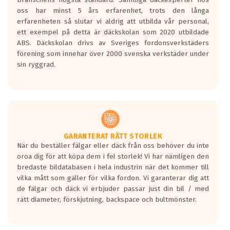
Inga D eller G betyg delas ut för
oss har minst 5 års erfarenhet, trots den långa
personbilar och lätta lastbilar.
erfarenheten så slutar vi aldrig att utbilda vår personal,
Betyget sätts efter ett test där däcken
ett exempel på detta är däckskolan som 2020 utbildade
skall bromsa in på en väg där det ligger
ABS. Däckskolan drivs av Sveriges fordonsverkstäders
0.5-1.5 mm vatten.
förening som innehar över 2000 svenska verkstäder under
I 80km/h kommer skillnaden på
sin ryggrad.
bromssträckan vara fyra billängder( ca
18meter) mellan däck med betyg A
gentemot F.
Bullernivån:
Vid körning i över 50km/h brukar
rullmotståndets ljud överträffa
GARANTERAT RÄTT STORLEK
När du beställer fälgar eller däck från oss behöver du inte
motorljudet.
oroa dig för att köpa dem i fel storlek! Vi har nämligen den
På däckmärkningen kommer det finnas
bredaste bildatabasen i hela industrin när det kommer till
en symbol av ett däck med vågar. Hög
vilka mått som gäller för vilka fordon. Vi garanterar dig att
bullernivå markeras med svarta vågor
de fälgar och däck vi erbjuder passar just din bil / med
medans de vita vågorna påvisar om det är
rätt diameter, förskjutning, backspace och bultmönster.
ett tyst däck.
Ett däck med tre svarta vågor uppnår de
europeiska kraven som finns i dagsläget,