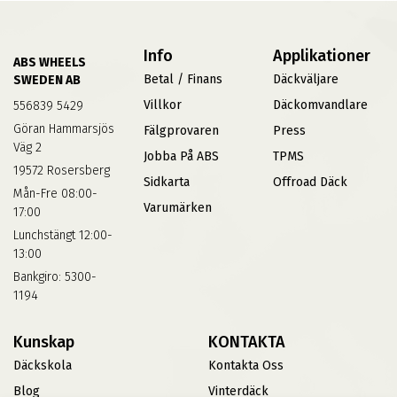
Info
Applikationer
ABS WHEELS
Betal / Finans
Däckväljare
SWEDEN AB
Villkor
Däckomvandlare
556839 5429
Göran Hammarsjös
Fälgprovaren
Press
Väg 2
Jobba På ABS
TPMS
19572 Rosersberg
Sidkarta
Offroad Däck
Mån-Fre 08:00-
Varumärken
17:00
Lunchstängt 12:00-
13:00
Bankgiro: 5300-
1194
Kunskap
KONTAKTA
Däckskola
Kontakta Oss
Blog
Vinterdäck