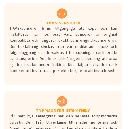
men är inte längre tillåtna enligt nya
regelverket som introduceras år 2016.
Ett däck med två svarta vågor är redan
godkända för år 2016 nya regelverk.
TPMS-SENSORER
TPMS-sensorer finns tillgängliga att köpa och kan
Ett däck med en svart våg kommer vara
installeras här hos oss. Våra sensorer är original
minst tre decibel tystare än det
kompatibla och fungerar exakt som original-sensorerna.
regelverk som börjar gälla 2016.
Din beställning skickas från vår dedikerade däck- och
fälganläggning och försäkras i förpackningar certifierade
av transportör. Det finns alltså ingen anledning att oroa
sig för skador under frakten. Dina fälgar och/eller däck
kommer att levereras i perfekt skick, redo att installeras!
TOPPMODERN UTRUSTNING
Vår helt nya anläggning har den senaste toppmoderna
utrustningen. Från tillverkning till smidig montering och
"road force" balansering - vi kan utan problem hantera