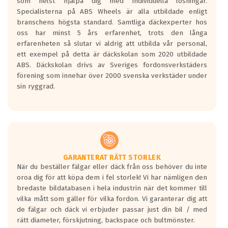
som helst hjälpa dig med individuella lösningar.
den kortaste bromssträckan och F är den
Specialisterna på ABS Wheels är alla utbildade enligt
längsta.
branschens högsta standard. Samtliga däckexperter hos
Inga D eller G betyg delas ut för
oss har minst 5 års erfarenhet, trots den långa
personbilar och lätta lastbilar.
erfarenheten så slutar vi aldrig att utbilda vår personal,
Betyget sätts efter ett test där däcken
ett exempel på detta är däckskolan som 2020 utbildade
skall bromsa in på en väg där det ligger
ABS. Däckskolan drivs av Sveriges fordonsverkstäders
0.5-1.5 mm vatten.
förening som innehar över 2000 svenska verkstäder under
I 80km/h kommer skillnaden på
sin ryggrad.
bromssträckan vara fyra billängder( ca
18meter) mellan däck med betyg A
gentemot F.
Bullernivån:
Vid körning i över 50km/h brukar
rullmotståndets ljud överträffa
GARANTERAT RÄTT STORLEK
När du beställer fälgar eller däck från oss behöver du inte
motorljudet.
oroa dig för att köpa dem i fel storlek! Vi har nämligen den
På däckmärkningen kommer det finnas
bredaste bildatabasen i hela industrin när det kommer till
en symbol av ett däck med vågar. Hög
vilka mått som gäller för vilka fordon. Vi garanterar dig att
bullernivå markeras med svarta vågor
de fälgar och däck vi erbjuder passar just din bil / med
medans de vita vågorna påvisar om det är
rätt diameter, förskjutning, backspace och bultmönster.
ett tyst däck.