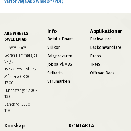
Varför välja ABS Wheels? (PDF)
Info
Applikationer
ABS WHEELS
Betal / Finans
Däckväljare
SWEDEN AB
Villkor
Däckomvandlare
556839 5429
Göran Hammarsjös
Fälgprovaren
Press
Väg 2
Jobba På ABS
TPMS
19572 Rosersberg
Sidkarta
Offroad Däck
Mån-Fre 08:00-
Varumärken
17:00
Lunchstängt 12:00-
13:00
Bankgiro: 5300-
1194
Kunskap
KONTAKTA