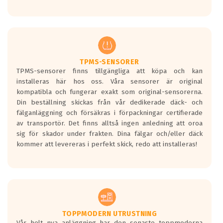
Ett däck med tre svarta vågor uppnår de
europeiska kraven som finns i dagsläget,
men är inte längre tillåtna enligt nya
regelverket som introduceras år 2016.
Ett däck med två svarta vågor är redan
godkända för år 2016 nya regelverk.
TPMS-SENSORER
TPMS-sensorer finns tillgängliga att köpa och kan
Ett däck med en svart våg kommer vara
installeras här hos oss. Våra sensorer är original
minst tre decibel tystare än det
kompatibla och fungerar exakt som original-sensorerna.
regelverk som börjar gälla 2016.
Din beställning skickas från vår dedikerade däck- och
fälganläggning och försäkras i förpackningar certifierade
av transportör. Det finns alltså ingen anledning att oroa
sig för skador under frakten. Dina fälgar och/eller däck
kommer att levereras i perfekt skick, redo att installeras!
TOPPMODERN UTRUSTNING
Vår helt nya anläggning har den senaste toppmoderna