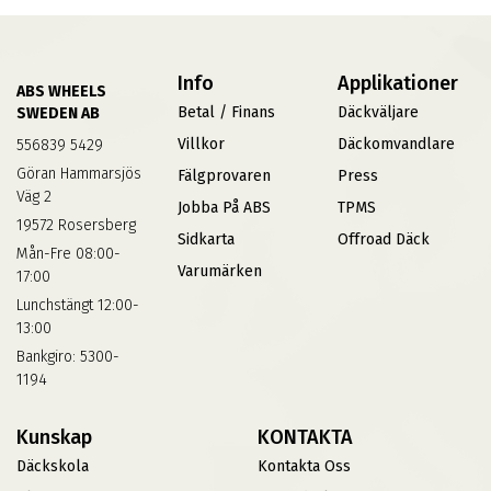
Info
Applikationer
ABS WHEELS
Betal / Finans
Däckväljare
SWEDEN AB
Villkor
Däckomvandlare
556839 5429
Göran Hammarsjös
Fälgprovaren
Press
Väg 2
Jobba På ABS
TPMS
19572 Rosersberg
Sidkarta
Offroad Däck
Mån-Fre 08:00-
Varumärken
17:00
Lunchstängt 12:00-
13:00
Bankgiro: 5300-
1194
Kunskap
KONTAKTA
Däckskola
Kontakta Oss