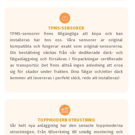
europeiska kraven som finns i dagsläget,
men är inte längre tillåtna enligt nya
regelverket som introduceras år 2016.
Ett däck med två svarta vågor är redan
godkända för år 2016 nya regelverk.
TPMS-SENSORER
TPMS-sensorer finns tillgängliga att köpa och kan
Ett däck med en svart våg kommer vara
installeras här hos oss. Våra sensorer är original
minst tre decibel tystare än det
kompatibla och fungerar exakt som original-sensorerna.
regelverk som börjar gälla 2016.
Din beställning skickas från vår dedikerade däck- och
fälganläggning och försäkras i förpackningar certifierade
av transportör. Det finns alltså ingen anledning att oroa
sig för skador under frakten. Dina fälgar och/eller däck
kommer att levereras i perfekt skick, redo att installeras!
TOPPMODERN UTRUSTNING
Vår helt nya anläggning har den senaste toppmoderna
utrustningen. Från tillverkning till smidig montering och