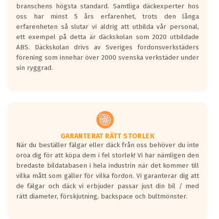
branschens högsta standard. Samtliga däckexperter hos
Inga D eller G betyg delas ut för
oss har minst 5 års erfarenhet, trots den långa
personbilar och lätta lastbilar.
erfarenheten så slutar vi aldrig att utbilda vår personal,
Betyget sätts efter ett test där däcken
ett exempel på detta är däckskolan som 2020 utbildade
skall bromsa in på en väg där det ligger
ABS. Däckskolan drivs av Sveriges fordonsverkstäders
0.5-1.5 mm vatten.
förening som innehar över 2000 svenska verkstäder under
I 80km/h kommer skillnaden på
sin ryggrad.
bromssträckan vara fyra billängder( ca
18meter) mellan däck med betyg A
gentemot F.
Bullernivån:
Vid körning i över 50km/h brukar
rullmotståndets ljud överträffa
GARANTERAT RÄTT STORLEK
När du beställer fälgar eller däck från oss behöver du inte
motorljudet.
oroa dig för att köpa dem i fel storlek! Vi har nämligen den
På däckmärkningen kommer det finnas
bredaste bildatabasen i hela industrin när det kommer till
en symbol av ett däck med vågar. Hög
vilka mått som gäller för vilka fordon. Vi garanterar dig att
bullernivå markeras med svarta vågor
de fälgar och däck vi erbjuder passar just din bil / med
medans de vita vågorna påvisar om det är
rätt diameter, förskjutning, backspace och bultmönster.
ett tyst däck.
Ett däck med tre svarta vågor uppnår de