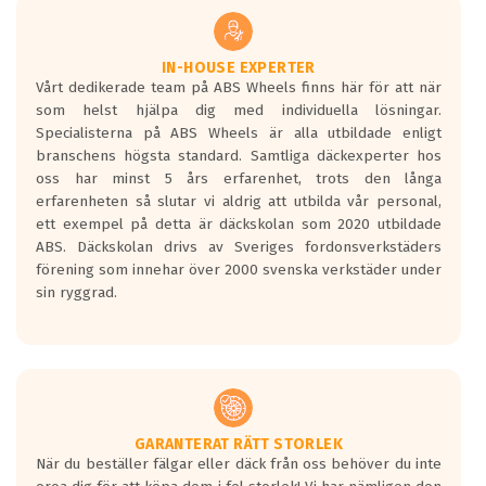
underlaget, vilken rutt du kör, samt
vilken körstil du använder.
Våtgrepp egenskaper:
IN-HOUSE EXPERTER
Vårt dedikerade team på ABS Wheels finns här för att när
Betygsskalan är satt A till F. Där A påvisar
som helst hjälpa dig med individuella lösningar.
den kortaste bromssträckan och F är den
Specialisterna på ABS Wheels är alla utbildade enligt
längsta.
branschens högsta standard. Samtliga däckexperter hos
Inga D eller G betyg delas ut för
oss har minst 5 års erfarenhet, trots den långa
personbilar och lätta lastbilar.
erfarenheten så slutar vi aldrig att utbilda vår personal,
Betyget sätts efter ett test där däcken
ett exempel på detta är däckskolan som 2020 utbildade
skall bromsa in på en väg där det ligger
ABS. Däckskolan drivs av Sveriges fordonsverkstäders
0.5-1.5 mm vatten.
förening som innehar över 2000 svenska verkstäder under
I 80km/h kommer skillnaden på
sin ryggrad.
bromssträckan vara fyra billängder( ca
18meter) mellan däck med betyg A
gentemot F.
Bullernivån:
Vid körning i över 50km/h brukar
rullmotståndets ljud överträffa
GARANTERAT RÄTT STORLEK
När du beställer fälgar eller däck från oss behöver du inte
motorljudet.