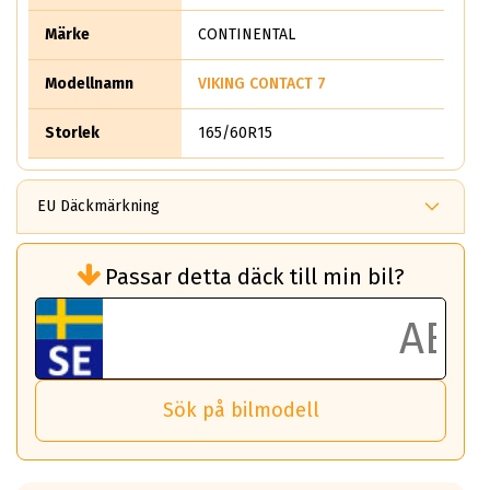
Märke
CONTINENTAL
Modellnamn
VIKING CONTACT 7
Storlek
165/60R15
EU Däckmärkning
Rullmotstånd (Som har en inverkan på
Passar detta däck till min bil?
bränsleförbrukningen)
Det ska vara en betygsskala från klass A
till G för rullmotstånd.
Ett klass A däck kommer ha 6,5% bättre
bränsleförbrukning än ett klass G däck.
Det betyder att om man kör 10,000 km,
Sök på bilmodell
så sparar man 50 liter bränsle med ett
klass A däck gentemot ett klass G däck.
Detta är genomsnittet; beroende på väg