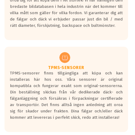
oroa dig för att köpa dem i fel storlek! Vi har nämligen den
På däckmärkningen kommer det finnas
bredaste bildatabasen i hela industrin när det kommer till
en symbol av ett däck med vågar. Hög
vilka mått som gäller för vilka fordon. Vi garanterar dig att
bullernivå markeras med svarta vågor
de fälgar och däck vi erbjuder passar just din bil / med
medans de vita vågorna påvisar om det är
rätt diameter, förskjutning, backspace och bultmönster.
ett tyst däck.
Ett däck med tre svarta vågor uppnår de
europeiska kraven som finns i dagsläget,
men är inte längre tillåtna enligt nya
regelverket som introduceras år 2016.
Ett däck med två svarta vågor är redan
godkända för år 2016 nya regelverk.
TPMS-SENSORER
TPMS-sensorer finns tillgängliga att köpa och kan
Ett däck med en svart våg kommer vara
installeras här hos oss. Våra sensorer är original
minst tre decibel tystare än det
kompatibla och fungerar exakt som original-sensorerna.
regelverk som börjar gälla 2016.
Din beställning skickas från vår dedikerade däck- och
fälganläggning och försäkras i förpackningar certifierade
av transportör. Det finns alltså ingen anledning att oroa
sig för skador under frakten. Dina fälgar och/eller däck
kommer att levereras i perfekt skick, redo att installeras!