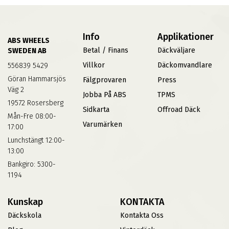
Info
Applikationer
ABS WHEELS
Betal / Finans
Däckväljare
SWEDEN AB
Villkor
Däckomvandlare
556839 5429
Göran Hammarsjös
Fälgprovaren
Press
Väg 2
Jobba På ABS
TPMS
19572 Rosersberg
Sidkarta
Offroad Däck
Mån-Fre 08:00-
Varumärken
17:00
Lunchstängt 12:00-
13:00
Bankgiro: 5300-
1194
Kunskap
KONTAKTA
Däckskola
Kontakta Oss