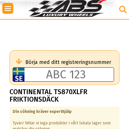
SQL Error: Invalid query: Unknown column 'TS8' in 'where clause'
Börja med ditt registreringsnummer
CONTINENTAL TS870XLFR
FRIKTIONSDÄCK
Din sökning kräver experthjälp
Tyvärr hittar vi inga produkter i vårt lokala lager som
matchar din sökning