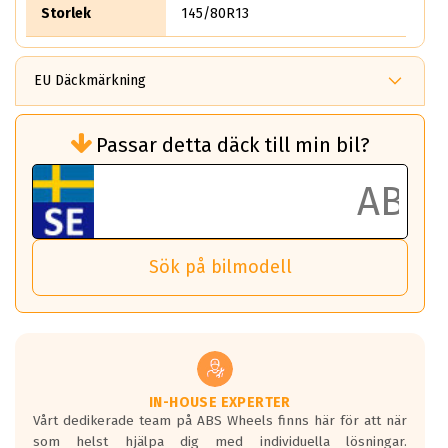
Storlek
145/80R13
EU Däckmärkning
Rullmotstånd (Som har en inverkan på
Passar detta däck till min bil?
bränsleförbrukningen)
Det ska vara en betygsskala från klass A
till G för rullmotstånd.
Ett klass A däck kommer ha 6,5% bättre
bränsleförbrukning än ett klass G däck.
Det betyder att om man kör 10,000 km,
Sök på bilmodell
så sparar man 50 liter bränsle med ett
klass A däck gentemot ett klass G däck.
Detta är genomsnittet; beroende på väg
underlaget, vilken rutt du kör, samt
vilken körstil du använder.
Våtgrepp egenskaper:
IN-HOUSE EXPERTER
Vårt dedikerade team på ABS Wheels finns här för att när
Betygsskalan är satt A till F. Där A påvisar
som helst hjälpa dig med individuella lösningar.