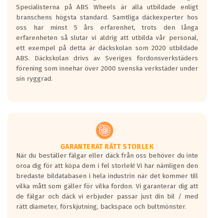
den kortaste bromssträckan och F är den
Specialisterna på ABS Wheels är alla utbildade enligt
längsta.
branschens högsta standard. Samtliga däckexperter hos
Inga D eller G betyg delas ut för
oss har minst 5 års erfarenhet, trots den långa
personbilar och lätta lastbilar.
erfarenheten så slutar vi aldrig att utbilda vår personal,
Betyget sätts efter ett test där däcken
ett exempel på detta är däckskolan som 2020 utbildade
skall bromsa in på en väg där det ligger
ABS. Däckskolan drivs av Sveriges fordonsverkstäders
0.5-1.5 mm vatten.
förening som innehar över 2000 svenska verkstäder under
I 80km/h kommer skillnaden på
sin ryggrad.
bromssträckan vara fyra billängder( ca
18meter) mellan däck med betyg A
gentemot F.
Bullernivån:
Vid körning i över 50km/h brukar
rullmotståndets ljud överträffa
GARANTERAT RÄTT STORLEK
När du beställer fälgar eller däck från oss behöver du inte
motorljudet.
oroa dig för att köpa dem i fel storlek! Vi har nämligen den
På däckmärkningen kommer det finnas
bredaste bildatabasen i hela industrin när det kommer till
en symbol av ett däck med vågar. Hög
vilka mått som gäller för vilka fordon. Vi garanterar dig att
bullernivå markeras med svarta vågor
de fälgar och däck vi erbjuder passar just din bil / med
medans de vita vågorna påvisar om det är
rätt diameter, förskjutning, backspace och bultmönster.
ett tyst däck.