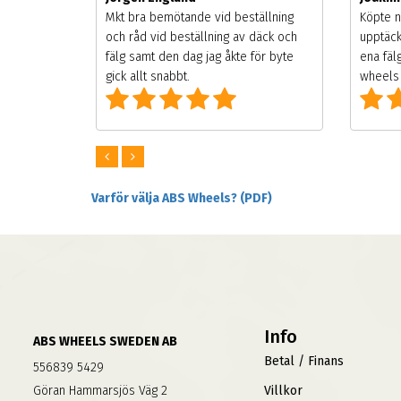
songen.
Mkt bra bemötande vid beställning
Köpte n
g men
och råd vid beställning av däck och
upptäck
digt
fälg samt den dag jag åkte för byte
ena fäl
om alla
gick allt snabbt.
wheels 
Varför välja ABS Wheels? (PDF)
Info
ABS WHEELS SWEDEN AB
Betal / Finans
556839 5429
Göran Hammarsjös Väg 2
Villkor