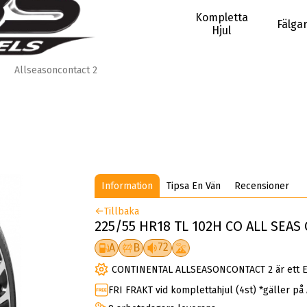
Kompletta
Fälga
Hjul
Allseasoncontact 2
Information
Tipsa En Vän
Recensioner
Tillbaka
225/55 HR18 TL 102H CO ALL SEAS
72
A
B
CONTINENTAL ALLSEASONCONTACT 2 är ett Eu
FRI FRAKT vid komplettahjul (4st) *gäller på