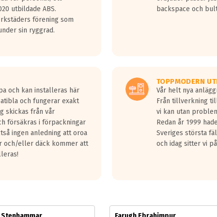
jud överträffa motorljudet.
20 utbildade ABS.
backspace och bul
v ett däck med vågar. Hög bullernivå markeras med svarta vågor
erkstäders förening som
däck.
nder sin ryggrad.
 kraven som finns i dagsläget, men är inte längre tillåtna enligt nya
ör år 2016 nya regelverk.
ecibel tystare än det regelverk som börjar gälla 2016.
TOPPMODERN UT
pa och kan installeras här
Vår helt nya anläg
patibla och fungerar exakt
Från tillverkning t
g skickas från vår
vi kan utan problem
h försäkras i förpackningar
Redan år 1999 hade 
lltså ingen anledning att oroa
Sveriges största fä
ar och/eller däck kommer att
och idag sitter vi 
lleras!
m Stenhammar
Farugh Ebrahimpur