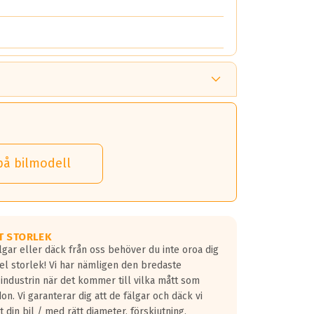
på bilmodell
T STORLEK
lgar eller däck från oss behöver du inte oroa dig
fel storlek! Vi har nämligen den bredaste
 industrin när det kommer till vilka mått som
don. Vi garanterar dig att de fälgar och däck vi
 din bil / med rätt diameter, förskjutning,