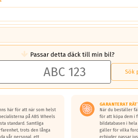
2
brukningen)
Passar detta däck till min bil?
 rullmotstånd.
brukning än ett klass G däck.
an 50 liter bränsle med ett klass A däck gentemot ett klass G däck.
Sök 
 vilken rutt du kör, samt vilken körstil du använder.
rtaste bromssträckan och F är den längsta.
tta lastbilar.
GARANTERAT RÄT
a in på en väg där det ligger 0.5-1.5 mm vatten.
ns här för att när som helst
När du beställer fä
a fyra billängder( ca 18meter) mellan däck med betyg A gentemot
Specialisterna på ABS Wheels
för att köpa dem i 
sta standard. Samtliga
bildatabasen i hela
rfarenhet, trots den långa
gäller för vilka for
lda vår personal, ett
erbjuder passar just