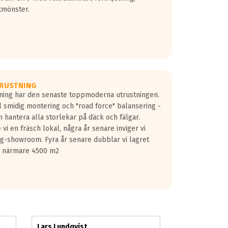
tmönster.
RUSTNING
gning har den senaste toppmoderna utrustningen.
ill smidig montering och "road force" balansering -
 hantera alla storlekar på däck och fälgar.
vi en fräsch lokal, några år senare inviger vi
lg-showroom. Fyra år senare dubblar vi lagret
på närmare 4500 m2
Lars Lundqvist