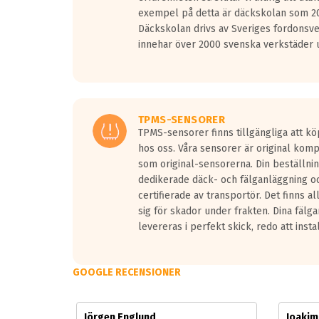
Vid körning i över 50km/h brukar rullmotståndets l
exempel på detta är däckskolan som 20
På däckmärkningen kommer det finnas en symbol a
Däckskolan drivs av Sveriges fordonsv
medans de vita vågorna påvisar om det är ett tyst 
innehar över 2000 svenska verkstäder u
Ett däck med tre svarta vågor uppnår de europeiska
regelverket som introduceras år 2016.
Ett däck med två svarta vågor är redan godkända f
Ett däck med en svart våg kommer vara minst tre d
TPMS-SENSORER
TPMS-sensorer finns tillgängliga att kö
hos oss. Våra sensorer är original kom
som original-sensorerna. Din beställnin
dedikerade däck- och fälganläggning oc
certifierade av transportör. Det finns a
sig för skador under frakten. Dina fälg
levereras i perfekt skick, redo att insta
GOOGLE RECENSIONER
Jörgen Englund
Joaki