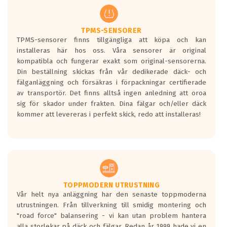
regelverket som introduceras år 2016.
Ett däck med två svarta vågor är redan
godkända för år 2016 nya regelverk.
TPMS-SENSORER
TPMS-sensorer finns tillgängliga att köpa och kan
Ett däck med en svart våg kommer vara
installeras här hos oss. Våra sensorer är original
minst tre decibel tystare än det
kompatibla och fungerar exakt som original-sensorerna.
regelverk som börjar gälla 2016.
Din beställning skickas från vår dedikerade däck- och
fälganläggning och försäkras i förpackningar certifierade
av transportör. Det finns alltså ingen anledning att oroa
sig för skador under frakten. Dina fälgar och/eller däck
kommer att levereras i perfekt skick, redo att installeras!
TOPPMODERN UTRUSTNING
Vår helt nya anläggning har den senaste toppmoderna
utrustningen. Från tillverkning till smidig montering och
"road force" balansering - vi kan utan problem hantera
alla storlekar på däck och fälgar. Redan år 1999 hade vi en