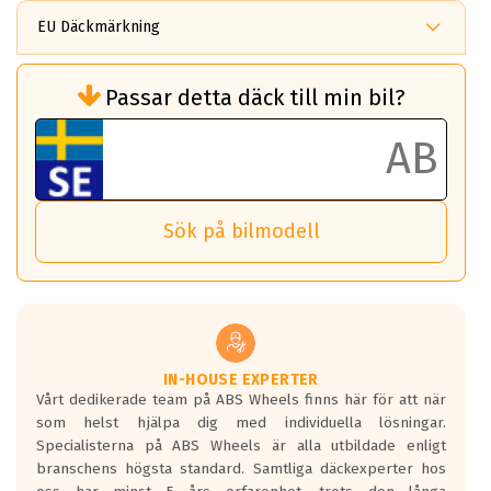
EU Däckmärkning
Rullmotstånd (Som har en inverkan på
Passar detta däck till min bil?
bränsleförbrukningen)
Det ska vara en betygsskala från klass A
till G för rullmotstånd.
Ett klass A däck kommer ha 6,5% bättre
bränsleförbrukning än ett klass G däck.
Det betyder att om man kör 10,000 km,
Sök på bilmodell
så sparar man 50 liter bränsle med ett
klass A däck gentemot ett klass G däck.
Detta är genomsnittet; beroende på väg
underlaget, vilken rutt du kör, samt
vilken körstil du använder.
Våtgrepp egenskaper:
IN-HOUSE EXPERTER
Vårt dedikerade team på ABS Wheels finns här för att när
Betygsskalan är satt A till F. Där A påvisar
som helst hjälpa dig med individuella lösningar.
den kortaste bromssträckan och F är den
Specialisterna på ABS Wheels är alla utbildade enligt
längsta.
branschens högsta standard. Samtliga däckexperter hos
Inga D eller G betyg delas ut för