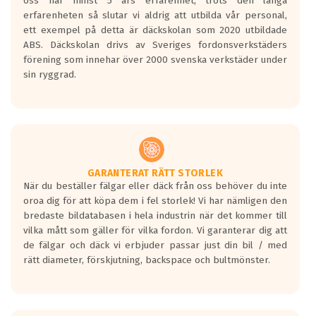
oss har minst 5 års erfarenhet, trots den långa
personbilar och lätta lastbilar.
erfarenheten så slutar vi aldrig att utbilda vår personal,
Betyget sätts efter ett test där däcken
ett exempel på detta är däckskolan som 2020 utbildade
skall bromsa in på en väg där det ligger
ABS. Däckskolan drivs av Sveriges fordonsverkstäders
0.5-1.5 mm vatten.
förening som innehar över 2000 svenska verkstäder under
I 80km/h kommer skillnaden på
sin ryggrad.
bromssträckan vara fyra billängder( ca
18meter) mellan däck med betyg A
gentemot F.
Bullernivån:
Vid körning i över 50km/h brukar
rullmotståndets ljud överträffa
GARANTERAT RÄTT STORLEK
När du beställer fälgar eller däck från oss behöver du inte
motorljudet.
oroa dig för att köpa dem i fel storlek! Vi har nämligen den
På däckmärkningen kommer det finnas
bredaste bildatabasen i hela industrin när det kommer till
en symbol av ett däck med vågar. Hög
vilka mått som gäller för vilka fordon. Vi garanterar dig att
bullernivå markeras med svarta vågor
de fälgar och däck vi erbjuder passar just din bil / med
medans de vita vågorna påvisar om det är
rätt diameter, förskjutning, backspace och bultmönster.
ett tyst däck.
Ett däck med tre svarta vågor uppnår de
europeiska kraven som finns i dagsläget,
men är inte längre tillåtna enligt nya