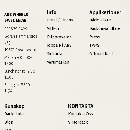
Info
Applikationer
ABS WHEELS
Betal / Finans
Däckväljare
SWEDEN AB
Villkor
Däckomvandlare
556839 5429
Göran Hammarsjös
Fälgprovaren
Press
Väg 2
Jobba På ABS
TPMS
19572 Rosersberg
Sidkarta
Offroad Däck
Mån-Fre 08:00-
Varumärken
17:00
Lunchstängt 12:00-
13:00
Bankgiro: 5300-
1194
Kunskap
KONTAKTA
Däckskola
Kontakta Oss
Blog
Vinterdäck