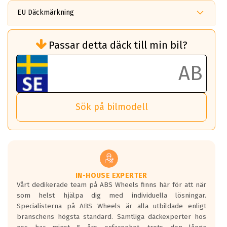
EU Däckmärkning
Rullmotstånd (Som har en inverkan på
Passar detta däck till min bil?
bränsleförbrukningen)
Det ska vara en betygsskala från klass A
till G för rullmotstånd.
Ett klass A däck kommer ha 6,5% bättre
bränsleförbrukning än ett klass G däck.
Det betyder att om man kör 10,000 km,
Sök på bilmodell
så sparar man 50 liter bränsle med ett
klass A däck gentemot ett klass G däck.
Detta är genomsnittet; beroende på väg
underlaget, vilken rutt du kör, samt
vilken körstil du använder.
Våtgrepp egenskaper:
IN-HOUSE EXPERTER
Vårt dedikerade team på ABS Wheels finns här för att när
Betygsskalan är satt A till F. Där A påvisar
som helst hjälpa dig med individuella lösningar.
den kortaste bromssträckan och F är den
Specialisterna på ABS Wheels är alla utbildade enligt
längsta.
branschens högsta standard. Samtliga däckexperter hos
Inga D eller G betyg delas ut för