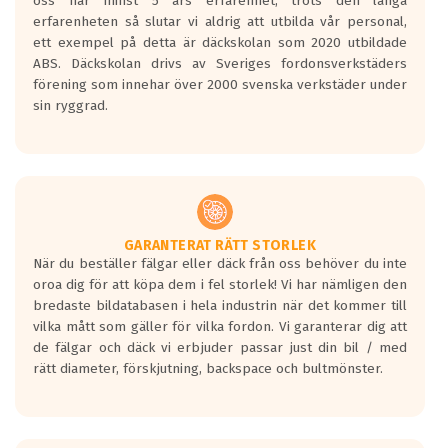
oss har minst 5 års erfarenhet, trots den långa
personbilar och lätta lastbilar.
erfarenheten så slutar vi aldrig att utbilda vår personal,
Betyget sätts efter ett test där däcken
ett exempel på detta är däckskolan som 2020 utbildade
skall bromsa in på en väg där det ligger
ABS. Däckskolan drivs av Sveriges fordonsverkstäders
0.5-1.5 mm vatten.
förening som innehar över 2000 svenska verkstäder under
I 80km/h kommer skillnaden på
sin ryggrad.
bromssträckan vara fyra billängder( ca
18meter) mellan däck med betyg A
gentemot F.
Bullernivån:
Vid körning i över 50km/h brukar
rullmotståndets ljud överträffa
GARANTERAT RÄTT STORLEK
När du beställer fälgar eller däck från oss behöver du inte
motorljudet.
oroa dig för att köpa dem i fel storlek! Vi har nämligen den
På däckmärkningen kommer det finnas
bredaste bildatabasen i hela industrin när det kommer till
en symbol av ett däck med vågar. Hög
vilka mått som gäller för vilka fordon. Vi garanterar dig att
bullernivå markeras med svarta vågor
de fälgar och däck vi erbjuder passar just din bil / med
medans de vita vågorna påvisar om det är
rätt diameter, förskjutning, backspace och bultmönster.
ett tyst däck.
Ett däck med tre svarta vågor uppnår de
europeiska kraven som finns i dagsläget,
men är inte längre tillåtna enligt nya