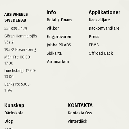
Info
Applikationer
ABS WHEELS
Betal / Finans
Däckväljare
SWEDEN AB
Villkor
Däckomvandlare
556839 5429
Göran Hammarsjös
Fälgprovaren
Press
Väg 2
Jobba På ABS
TPMS
19572 Rosersberg
Sidkarta
Offroad Däck
Mån-Fre 08:00-
Varumärken
17:00
Lunchstängt 12:00-
13:00
Bankgiro: 5300-
1194
Kunskap
KONTAKTA
Däckskola
Kontakta Oss
Blog
Vinterdäck