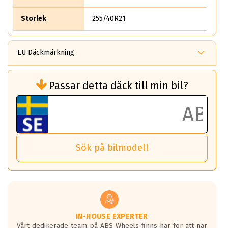
Storlek
255/40R21
EU Däckmärkning
Rullmotstånd (Som har en inverkan på
Passar detta däck till min bil?
bränsleförbrukningen)
Det ska vara en betygsskala från klass A
till G för rullmotstånd.
Ett klass A däck kommer ha 6,5% bättre
bränsleförbrukning än ett klass G däck.
Det betyder att om man kör 10,000 km,
Sök på bilmodell
så sparar man 50 liter bränsle med ett
klass A däck gentemot ett klass G däck.
Detta är genomsnittet; beroende på väg
underlaget, vilken rutt du kör, samt
vilken körstil du använder.
Våtgrepp egenskaper:
IN-HOUSE EXPERTER
Vårt dedikerade team på ABS Wheels finns här för att när