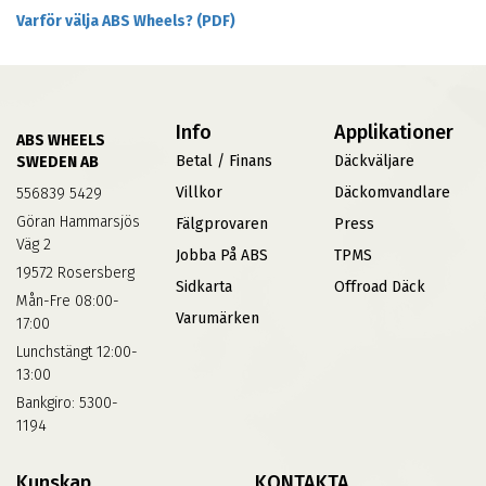
Varför välja ABS Wheels? (PDF)
Info
Applikationer
ABS WHEELS
Betal / Finans
Däckväljare
SWEDEN AB
Villkor
Däckomvandlare
556839 5429
Göran Hammarsjös
Fälgprovaren
Press
Väg 2
Jobba På ABS
TPMS
19572 Rosersberg
Sidkarta
Offroad Däck
Mån-Fre 08:00-
Varumärken
17:00
Lunchstängt 12:00-
13:00
Bankgiro: 5300-
1194
Kunskap
KONTAKTA