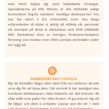
Betygsskalan är satt A till F. Där A påvisar
som helst hjälpa dig med individuella lösningar.
den kortaste bromssträckan och F är den
Specialisterna på ABS Wheels är alla utbildade enligt
längsta.
branschens högsta standard. Samtliga däckexperter hos
Inga D eller G betyg delas ut för
oss har minst 5 års erfarenhet, trots den långa
personbilar och lätta lastbilar.
erfarenheten så slutar vi aldrig att utbilda vår personal,
Betyget sätts efter ett test där däcken
ett exempel på detta är däckskolan som 2020 utbildade
skall bromsa in på en väg där det ligger
ABS. Däckskolan drivs av Sveriges fordonsverkstäders
0.5-1.5 mm vatten.
förening som innehar över 2000 svenska verkstäder under
I 80km/h kommer skillnaden på
sin ryggrad.
bromssträckan vara fyra billängder( ca
18meter) mellan däck med betyg A
gentemot F.
Bullernivån:
Vid körning i över 50km/h brukar
rullmotståndets ljud överträffa
GARANTERAT RÄTT STORLEK
När du beställer fälgar eller däck från oss behöver du inte
motorljudet.
oroa dig för att köpa dem i fel storlek! Vi har nämligen den
På däckmärkningen kommer det finnas
bredaste bildatabasen i hela industrin när det kommer till
en symbol av ett däck med vågar. Hög
vilka mått som gäller för vilka fordon. Vi garanterar dig att
bullernivå markeras med svarta vågor
de fälgar och däck vi erbjuder passar just din bil / med
medans de vita vågorna påvisar om det är
rätt diameter, förskjutning, backspace och bultmönster.