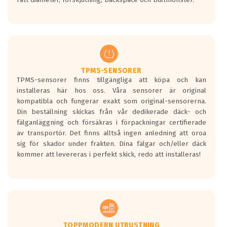
ett tyst däck.
Ett däck med tre svarta vågor uppnår de
europeiska kraven som finns i dagsläget,
men är inte längre tillåtna enligt nya
regelverket som introduceras år 2016.
Ett däck med två svarta vågor är redan
godkända för år 2016 nya regelverk.
TPMS-SENSORER
TPMS-sensorer finns tillgängliga att köpa och kan
Ett däck med en svart våg kommer vara
installeras här hos oss. Våra sensorer är original
minst tre decibel tystare än det
kompatibla och fungerar exakt som original-sensorerna.
regelverk som börjar gälla 2016.
Din beställning skickas från vår dedikerade däck- och
fälganläggning och försäkras i förpackningar certifierade
av transportör. Det finns alltså ingen anledning att oroa
sig för skador under frakten. Dina fälgar och/eller däck
kommer att levereras i perfekt skick, redo att installeras!
TOPPMODERN UTRUSTNING