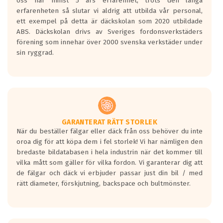
oss har minst 5 års erfarenhet, trots den långa
personbilar och lätta lastbilar.
erfarenheten så slutar vi aldrig att utbilda vår personal,
Betyget sätts efter ett test där däcken
ett exempel på detta är däckskolan som 2020 utbildade
skall bromsa in på en väg där det ligger
ABS. Däckskolan drivs av Sveriges fordonsverkstäders
0.5-1.5 mm vatten.
förening som innehar över 2000 svenska verkstäder under
I 80km/h kommer skillnaden på
sin ryggrad.
bromssträckan vara fyra billängder( ca
18meter) mellan däck med betyg A
gentemot F.
Bullernivån:
Vid körning i över 50km/h brukar
rullmotståndets ljud överträffa
GARANTERAT RÄTT STORLEK
När du beställer fälgar eller däck från oss behöver du inte
motorljudet.
oroa dig för att köpa dem i fel storlek! Vi har nämligen den
På däckmärkningen kommer det finnas
bredaste bildatabasen i hela industrin när det kommer till
en symbol av ett däck med vågar. Hög
vilka mått som gäller för vilka fordon. Vi garanterar dig att
bullernivå markeras med svarta vågor
de fälgar och däck vi erbjuder passar just din bil / med
medans de vita vågorna påvisar om det är
rätt diameter, förskjutning, backspace och bultmönster.
ett tyst däck.
Ett däck med tre svarta vågor uppnår de
europeiska kraven som finns i dagsläget,
men är inte längre tillåtna enligt nya