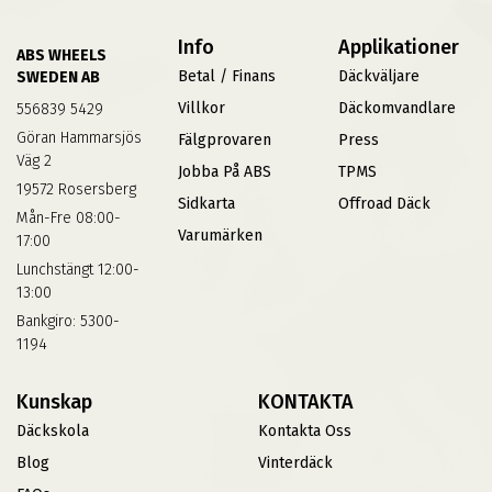
Info
Applikationer
ABS WHEELS
Betal / Finans
Däckväljare
SWEDEN AB
Villkor
Däckomvandlare
556839 5429
Göran Hammarsjös
Fälgprovaren
Press
Väg 2
Jobba På ABS
TPMS
19572 Rosersberg
Sidkarta
Offroad Däck
Mån-Fre 08:00-
Varumärken
17:00
Lunchstängt 12:00-
13:00
Bankgiro: 5300-
1194
Kunskap
KONTAKTA
Däckskola
Kontakta Oss
Blog
Vinterdäck