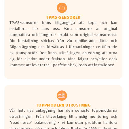
regelverket som introduceras år 2016.
Ett däck med två svarta vågor är redan
godkända för år 2016 nya regelverk.
TPMS-SENSORER
TPMS-sensorer finns tillgängliga att köpa och kan
Ett däck med en svart våg kommer vara
installeras här hos oss. Våra sensorer är original
minst tre decibel tystare än det
kompatibla och fungerar exakt som original-sensorerna.
regelverk som börjar gälla 2016.
Din beställning skickas från vår dedikerade däck- och
fälganläggning och försäkras i förpackningar certifierade
av transportör. Det finns alltså ingen anledning att oroa
sig för skador under frakten. Dina fälgar och/eller däck
kommer att levereras i perfekt skick, redo att installeras!
TOPPMODERN UTRUSTNING
Vår helt nya anläggning har den senaste toppmoderna
utrustningen. Från tillverkning till smidig montering och
"road force" balansering - vi kan utan problem hantera
alla storlekar på däck och fälgar. Redan år 1999 hade vi en