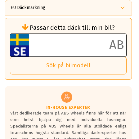
EU Däckmärkning
Rullmotstånd (Som har en inverkan på
Passar detta däck till min bil?
bränsleförbrukningen)
Det ska vara en betygsskala från klass A
till G för rullmotstånd.
Ett klass A däck kommer ha 6,5% bättre
bränsleförbrukning än ett klass G däck.
Det betyder att om man kör 10,000 km,
Sök på bilmodell
så sparar man 50 liter bränsle med ett
klass A däck gentemot ett klass G däck.
Detta är genomsnittet; beroende på väg
underlaget, vilken rutt du kör, samt
vilken körstil du använder.
Våtgrepp egenskaper:
IN-HOUSE EXPERTER
Vårt dedikerade team på ABS Wheels finns här för att när
Betygsskalan är satt A till F. Där A påvisar
som helst hjälpa dig med individuella lösningar.
den kortaste bromssträckan och F är den
Specialisterna på ABS Wheels är alla utbildade enligt
längsta.
branschens högsta standard. Samtliga däckexperter hos
Inga D eller G betyg delas ut för