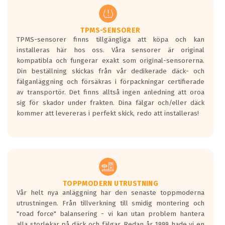
regelverket som introduceras år 2016.
Ett däck med två svarta vågor är redan
godkända för år 2016 nya regelverk.
TPMS-SENSORER
TPMS-sensorer finns tillgängliga att köpa och kan
Ett däck med en svart våg kommer vara
installeras här hos oss. Våra sensorer är original
minst tre decibel tystare än det
kompatibla och fungerar exakt som original-sensorerna.
regelverk som börjar gälla 2016.
Din beställning skickas från vår dedikerade däck- och
fälganläggning och försäkras i förpackningar certifierade
av transportör. Det finns alltså ingen anledning att oroa
sig för skador under frakten. Dina fälgar och/eller däck
kommer att levereras i perfekt skick, redo att installeras!
TOPPMODERN UTRUSTNING
Vår helt nya anläggning har den senaste toppmoderna
utrustningen. Från tillverkning till smidig montering och
"road force" balansering - vi kan utan problem hantera
alla storlekar på däck och fälgar. Redan år 1999 hade vi en