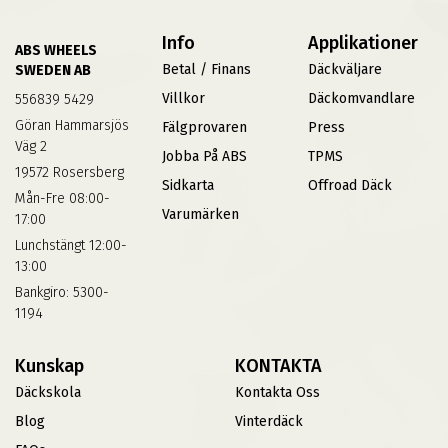
Info
Applikationer
ABS WHEELS
Betal / Finans
Däckväljare
SWEDEN AB
Villkor
Däckomvandlare
556839 5429
Göran Hammarsjös
Fälgprovaren
Press
Väg 2
Jobba På ABS
TPMS
19572 Rosersberg
Sidkarta
Offroad Däck
Mån-Fre 08:00-
Varumärken
17:00
Lunchstängt 12:00-
13:00
Bankgiro: 5300-
1194
Kunskap
KONTAKTA
Däckskola
Kontakta Oss
Blog
Vinterdäck