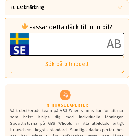
EU Däckmärkning
Rullmotstånd (Som har en inverkan på
Passar detta däck till min bil?
bränsleförbrukningen)
Det ska vara en betygsskala från klass A
till G för rullmotstånd.
Ett klass A däck kommer ha 6,5% bättre
bränsleförbrukning än ett klass G däck.
Det betyder att om man kör 10,000 km,
Sök på bilmodell
så sparar man 50 liter bränsle med ett
klass A däck gentemot ett klass G däck.
Detta är genomsnittet; beroende på väg
underlaget, vilken rutt du kör, samt
vilken körstil du använder.
Våtgrepp egenskaper:
IN-HOUSE EXPERTER
Vårt dedikerade team på ABS Wheels finns här för att när
Betygsskalan är satt A till F. Där A påvisar
som helst hjälpa dig med individuella lösningar.
den kortaste bromssträckan och F är den
Specialisterna på ABS Wheels är alla utbildade enligt
längsta.
branschens högsta standard. Samtliga däckexperter hos
Inga D eller G betyg delas ut för