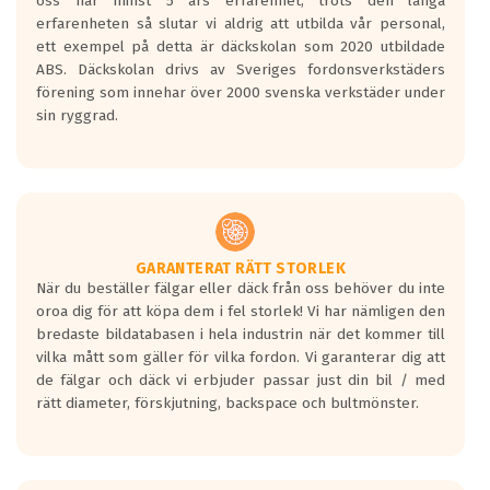
oss har minst 5 års erfarenhet, trots den långa
personbilar och lätta lastbilar.
erfarenheten så slutar vi aldrig att utbilda vår personal,
Betyget sätts efter ett test där däcken
ett exempel på detta är däckskolan som 2020 utbildade
skall bromsa in på en väg där det ligger
ABS. Däckskolan drivs av Sveriges fordonsverkstäders
0.5-1.5 mm vatten.
förening som innehar över 2000 svenska verkstäder under
I 80km/h kommer skillnaden på
sin ryggrad.
bromssträckan vara fyra billängder( ca
18meter) mellan däck med betyg A
gentemot F.
Bullernivån:
Vid körning i över 50km/h brukar
rullmotståndets ljud överträffa
GARANTERAT RÄTT STORLEK
När du beställer fälgar eller däck från oss behöver du inte
motorljudet.
oroa dig för att köpa dem i fel storlek! Vi har nämligen den
På däckmärkningen kommer det finnas
bredaste bildatabasen i hela industrin när det kommer till
en symbol av ett däck med vågar. Hög
vilka mått som gäller för vilka fordon. Vi garanterar dig att
bullernivå markeras med svarta vågor
de fälgar och däck vi erbjuder passar just din bil / med
medans de vita vågorna påvisar om det är
rätt diameter, förskjutning, backspace och bultmönster.
ett tyst däck.
Ett däck med tre svarta vågor uppnår de
europeiska kraven som finns i dagsläget,
men är inte längre tillåtna enligt nya