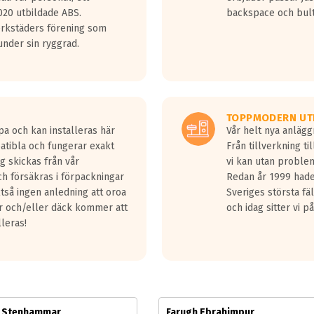
jud överträffa motorljudet.
20 utbildade ABS.
backspace och bul
v ett däck med vågar. Hög bullernivå markeras med svarta vågor
erkstäders förening som
däck.
nder sin ryggrad.
 kraven som finns i dagsläget, men är inte längre tillåtna enligt nya
ör år 2016 nya regelverk.
ecibel tystare än det regelverk som börjar gälla 2016.
TOPPMODERN UT
pa och kan installeras här
Vår helt nya anläg
patibla och fungerar exakt
Från tillverkning t
g skickas från vår
vi kan utan problem
h försäkras i förpackningar
Redan år 1999 hade 
lltså ingen anledning att oroa
Sveriges största fä
ar och/eller däck kommer att
och idag sitter vi 
lleras!
m Stenhammar
Farugh Ebrahimpur