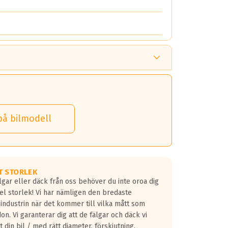
på bilmodell
T STORLEK
lgar eller däck från oss behöver du inte oroa dig
fel storlek! Vi har nämligen den bredaste
 industrin när det kommer till vilka mått som
don. Vi garanterar dig att de fälgar och däck vi
 din bil / med rätt diameter, förskjutning,