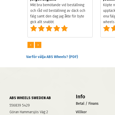
songen.
Mkt bra bemötande vid beställning
Köpte n
g men
och råd vid beställning av däck och
upptäck
digt
fälg samt den dag jag åkte för byte
ena fäl
om alla
gick allt snabbt.
wheels 
Varför välja ABS Wheels? (PDF)
Info
ABS WHEELS SWEDEN AB
Betal / Finans
556839 5429
Göran Hammarsjös Väg 2
Villkor