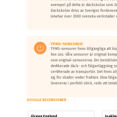
Vid körning i över 50km/h brukar rullmotståndets l
exempel på detta är däckskolan som 20
På däckmärkningen kommer det finnas en symbol a
Däckskolan drivs av Sveriges fordonsv
medans de vita vågorna påvisar om det är ett tyst 
innehar över 2000 svenska verkstäder u
Ett däck med tre svarta vågor uppnår de europeiska
regelverket som introduceras år 2016.
Ett däck med två svarta vågor är redan godkända f
Ett däck med en svart våg kommer vara minst tre d
TPMS-SENSORER
TPMS-sensorer finns tillgängliga att kö
hos oss. Våra sensorer är original kom
som original-sensorerna. Din beställnin
dedikerade däck- och fälganläggning oc
certifierade av transportör. Det finns a
sig för skador under frakten. Dina fälg
levereras i perfekt skick, redo att insta
GOOGLE RECENSIONER
Jörgen Englund
Joaki