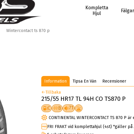
Kompletta
Fälga
Hjul
Wintercontact ts 870 p
Information
Tipsa En Vän
Recensioner
Tillbaka
215/55 HR17 TL 94H CO TS870 P
71
C
B
CONTINENTAL WINTERCONTACT TS 870 P är et
FRI FRAKT vid komplettahjul (4st) *gäller på