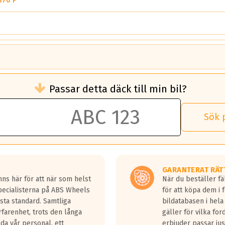
870 P
brukningen)
Passar detta däck till min bil?
 rullmotstånd.
brukning än ett klass G däck.
an 50 liter bränsle med ett klass A däck gentemot ett klass G däck.
Sök 
 vilken rutt du kör, samt vilken körstil du använder.
rtaste bromssträckan och F är den längsta.
tta lastbilar.
GARANTERAT RÄT
a in på en väg där det ligger 0.5-1.5 mm vatten.
ns här för att när som helst
När du beställer fä
a fyra billängder( ca 18meter) mellan däck med betyg A gentemot
Specialisterna på ABS Wheels
för att köpa dem i 
sta standard. Samtliga
bildatabasen i hela
rfarenhet, trots den långa
gäller för vilka for
lda vår personal, ett
erbjuder passar just