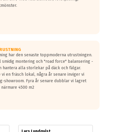
tmönster.
RUSTNING
gning har den senaste toppmoderna utrustningen.
ill smidig montering och "road force" balansering -
 hantera alla storlekar på däck och fälgar.
vi en fräsch lokal, några år senare inviger vi
lg-showroom. Fyra år senare dubblar vi lagret
på närmare 4500 m2
Lars Lundqvist