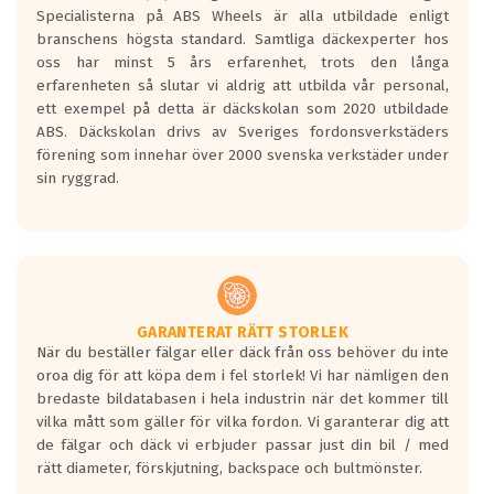
den kortaste bromssträckan och F är den
Specialisterna på ABS Wheels är alla utbildade enligt
längsta.
branschens högsta standard. Samtliga däckexperter hos
Inga D eller G betyg delas ut för
oss har minst 5 års erfarenhet, trots den långa
personbilar och lätta lastbilar.
erfarenheten så slutar vi aldrig att utbilda vår personal,
Betyget sätts efter ett test där däcken
ett exempel på detta är däckskolan som 2020 utbildade
skall bromsa in på en väg där det ligger
ABS. Däckskolan drivs av Sveriges fordonsverkstäders
0.5-1.5 mm vatten.
förening som innehar över 2000 svenska verkstäder under
I 80km/h kommer skillnaden på
sin ryggrad.
bromssträckan vara fyra billängder( ca
18meter) mellan däck med betyg A
gentemot F.
Bullernivån:
Vid körning i över 50km/h brukar
rullmotståndets ljud överträffa
GARANTERAT RÄTT STORLEK
När du beställer fälgar eller däck från oss behöver du inte
motorljudet.
oroa dig för att köpa dem i fel storlek! Vi har nämligen den
På däckmärkningen kommer det finnas
bredaste bildatabasen i hela industrin när det kommer till
en symbol av ett däck med vågar. Hög
vilka mått som gäller för vilka fordon. Vi garanterar dig att
bullernivå markeras med svarta vågor
de fälgar och däck vi erbjuder passar just din bil / med
medans de vita vågorna påvisar om det är
rätt diameter, förskjutning, backspace och bultmönster.
ett tyst däck.