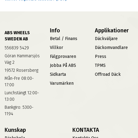
Info
Applikationer
ABS WHEELS
Betal / Finans
Däckväljare
SWEDEN AB
Villkor
Däckomvandlare
556839 5429
Göran Hammarsjös
Fälgprovaren
Press
Väg 2
Jobba På ABS
TPMS
19572 Rosersberg
Sidkarta
Offroad Däck
Mån-Fre 08:00-
Varumärken
17:00
Lunchstängt 12:00-
13:00
Bankgiro: 5300-
1194
Kunskap
KONTAKTA