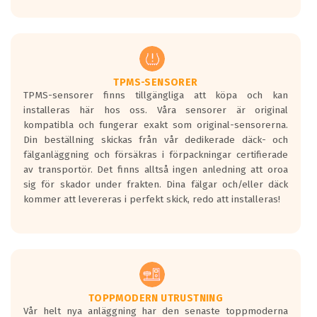
Ett däck med tre svarta vågor uppnår de
europeiska kraven som finns i dagsläget,
men är inte längre tillåtna enligt nya
regelverket som introduceras år 2016.
Ett däck med två svarta vågor är redan
godkända för år 2016 nya regelverk.
TPMS-SENSORER
TPMS-sensorer finns tillgängliga att köpa och kan
Ett däck med en svart våg kommer vara
installeras här hos oss. Våra sensorer är original
minst tre decibel tystare än det
kompatibla och fungerar exakt som original-sensorerna.
regelverk som börjar gälla 2016.
Din beställning skickas från vår dedikerade däck- och
fälganläggning och försäkras i förpackningar certifierade
av transportör. Det finns alltså ingen anledning att oroa
sig för skador under frakten. Dina fälgar och/eller däck
kommer att levereras i perfekt skick, redo att installeras!
TOPPMODERN UTRUSTNING
Vår helt nya anläggning har den senaste toppmoderna