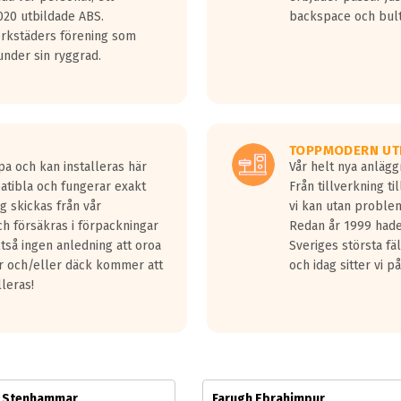
jud överträffa motorljudet.
20 utbildade ABS.
backspace och bul
v ett däck med vågar. Hög bullernivå markeras med svarta vågor
erkstäders förening som
däck.
nder sin ryggrad.
 kraven som finns i dagsläget, men är inte längre tillåtna enligt nya
ör år 2016 nya regelverk.
ecibel tystare än det regelverk som börjar gälla 2016.
TOPPMODERN UT
pa och kan installeras här
Vår helt nya anläg
patibla och fungerar exakt
Från tillverkning t
g skickas från vår
vi kan utan problem
h försäkras i förpackningar
Redan år 1999 hade 
lltså ingen anledning att oroa
Sveriges största fä
ar och/eller däck kommer att
och idag sitter vi 
lleras!
m Stenhammar
Farugh Ebrahimpur