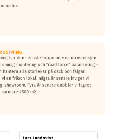
tmönster.
RUSTNING
gning har den senaste toppmoderna utrustningen.
ill smidig montering och "road force" balansering -
 hantera alla storlekar på däck och fälgar.
vi en fräsch lokal, några år senare inviger vi
lg-showroom. Fyra år senare dubblar vi lagret
på närmare 4500 m2
Lars Lundqvist