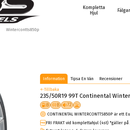
Kompletta
Fälga
Hjul
Wintercontts850p
Information
Tipsa En Vän
Recensioner
Tillbaka
235/50R19 99T Continental Winter
72
B
B
CONTINENTAL WINTERCONTTS850P är ett Eur
FRI FRAKT vid komplettahjul (4st) *gäller på