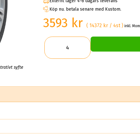
Externt lager 4-6 dagars leverans
Köp nu. betala senare med Kustom.
3593 kr
( 14372 kr / 4st )
inkl. Mom
trativt syfte