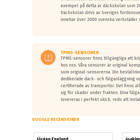
Vid körning i över 50km/h brukar rullmotståndets l
exempel på detta är däckskolan som 20
På däckmärkningen kommer det finnas en symbol a
Däckskolan drivs av Sveriges fordonsv
medans de vita vågorna påvisar om det är ett tyst 
innehar över 2000 svenska verkstäder u
Ett däck med tre svarta vågor uppnår de europeiska
regelverket som introduceras år 2016.
Ett däck med två svarta vågor är redan godkända f
Ett däck med en svart våg kommer vara minst tre d
TPMS-SENSORER
TPMS-sensorer finns tillgängliga att kö
hos oss. Våra sensorer är original kom
som original-sensorerna. Din beställnin
dedikerade däck- och fälganläggning oc
certifierade av transportör. Det finns a
sig för skador under frakten. Dina fälg
levereras i perfekt skick, redo att insta
GOOGLE RECENSIONER
Jörgen Englund
Joaki