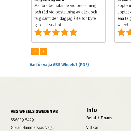
songen.
Mkt bra bemötande vid beställning
Köpte n
g men
och råd vid beställning av däck och
upptäck
digt
fälg samt den dag jag åkte för byte
ena fäl
om alla
gick allt snabbt.
wheels 
Varför välja ABS Wheels? (PDF)
Info
ABS WHEELS SWEDEN AB
Betal / Finans
556839 5429
Göran Hammarsjös Väg 2
Villkor