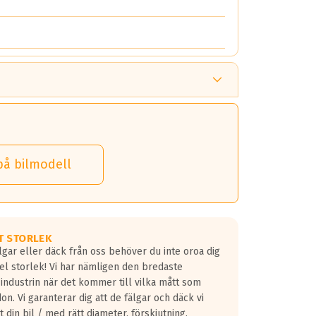
på bilmodell
T STORLEK
lgar eller däck från oss behöver du inte oroa dig
fel storlek! Vi har nämligen den bredaste
 industrin när det kommer till vilka mått som
don. Vi garanterar dig att de fälgar och däck vi
 din bil / med rätt diameter, förskjutning,