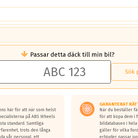
brukningen)
Passar detta däck till min bil?
 rullmotstånd.
brukning än ett klass G däck.
an 50 liter bränsle med ett klass A däck gentemot ett klass G däck.
Sök 
 vilken rutt du kör, samt vilken körstil du använder.
rtaste bromssträckan och F är den längsta.
tta lastbilar.
GARANTERAT RÄT
a in på en väg där det ligger 0.5-1.5 mm vatten.
ns här för att när som helst
När du beställer fä
a fyra billängder( ca 18meter) mellan däck med betyg A gentemot
Specialisterna på ABS Wheels
för att köpa dem i 
sta standard. Samtliga
bildatabasen i hela
rfarenhet, trots den långa
gäller för vilka for
lda vår personal, ett
erbjuder passar just