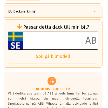
EU Däckmärkning
Rullmotstånd (Som har en inverkan på
Passar detta däck till min bil?
bränsleförbrukningen)
Det ska vara en betygsskala från klass A
till G för rullmotstånd.
Ett klass A däck kommer ha 6,5% bättre
bränsleförbrukning än ett klass G däck.
Det betyder att om man kör 10,000 km,
Sök på bilmodell
så sparar man 50 liter bränsle med ett
klass A däck gentemot ett klass G däck.
Detta är genomsnittet; beroende på väg
underlaget, vilken rutt du kör, samt
vilken körstil du använder.
Våtgrepp egenskaper:
IN-HOUSE EXPERTER
Vårt dedikerade team på ABS Wheels finns här för att när
Betygsskalan är satt A till F. Där A påvisar
som helst hjälpa dig med individuella lösningar.
den kortaste bromssträckan och F är den
Specialisterna på ABS Wheels är alla utbildade enligt
längsta.