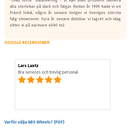
"road force" balansering - vi kan utan problem hantera
alla storlekar på däck och fälgar. Redan år 1999 hade vi en
fräsch lokal, några år senare inviger vi Sveriges största
fälg-showroom. Fyra år senare dubblar vi lagret och idag
sitter vi på närmare 4500 m2
GOOGLE RECENSIONER
Lars Lantz
Bra services och trevlig personal.
Varför välja ABS Wheels? (PDF)