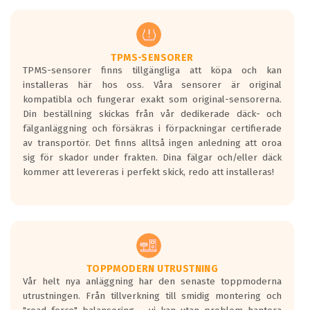
men är inte längre tillåtna enligt nya
regelverket som introduceras år 2016.
Ett däck med två svarta vågor är redan
godkända för år 2016 nya regelverk.
TPMS-SENSORER
TPMS-sensorer finns tillgängliga att köpa och kan
Ett däck med en svart våg kommer vara
installeras här hos oss. Våra sensorer är original
minst tre decibel tystare än det
kompatibla och fungerar exakt som original-sensorerna.
regelverk som börjar gälla 2016.
Din beställning skickas från vår dedikerade däck- och
fälganläggning och försäkras i förpackningar certifierade
av transportör. Det finns alltså ingen anledning att oroa
sig för skador under frakten. Dina fälgar och/eller däck
kommer att levereras i perfekt skick, redo att installeras!
TOPPMODERN UTRUSTNING
Vår helt nya anläggning har den senaste toppmoderna
utrustningen. Från tillverkning till smidig montering och