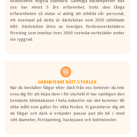
branschens högsta standard. Samtliga däckexperter hos
Inga D eller G betyg delas ut för
oss har minst 5 års erfarenhet, trots den långa
personbilar och lätta lastbilar.
erfarenheten så slutar vi aldrig att utbilda vår personal,
Betyget sätts efter ett test där däcken
ett exempel på detta är däckskolan som 2020 utbildade
skall bromsa in på en väg där det ligger
ABS. Däckskolan drivs av Sveriges fordonsverkstäders
0.5-1.5 mm vatten.
förening som innehar över 2000 svenska verkstäder under
I 80km/h kommer skillnaden på
sin ryggrad.
bromssträckan vara fyra billängder( ca
18meter) mellan däck med betyg A
gentemot F.
Bullernivån:
Vid körning i över 50km/h brukar
rullmotståndets ljud överträffa
GARANTERAT RÄTT STORLEK
När du beställer fälgar eller däck från oss behöver du inte
motorljudet.
oroa dig för att köpa dem i fel storlek! Vi har nämligen den
På däckmärkningen kommer det finnas
bredaste bildatabasen i hela industrin när det kommer till
en symbol av ett däck med vågar. Hög
vilka mått som gäller för vilka fordon. Vi garanterar dig att
bullernivå markeras med svarta vågor
de fälgar och däck vi erbjuder passar just din bil / med
medans de vita vågorna påvisar om det är
rätt diameter, förskjutning, backspace och bultmönster.
ett tyst däck.
Ett däck med tre svarta vågor uppnår de
europeiska kraven som finns i dagsläget,