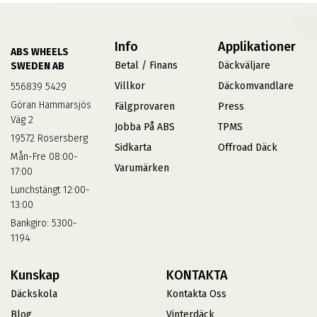
Info
Applikationer
ABS WHEELS
Betal / Finans
Däckväljare
SWEDEN AB
Villkor
Däckomvandlare
556839 5429
Göran Hammarsjös
Fälgprovaren
Press
Väg 2
Jobba På ABS
TPMS
19572 Rosersberg
Sidkarta
Offroad Däck
Mån-Fre 08:00-
Varumärken
17:00
Lunchstängt 12:00-
13:00
Bankgiro: 5300-
1194
Kunskap
KONTAKTA
Däckskola
Kontakta Oss
Blog
Vinterdäck