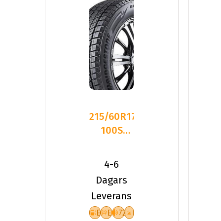
215/60R17
100S
Bridgestone
BLIZZAK
4-6
DM-V
Dagars
Leverans
E
E
72