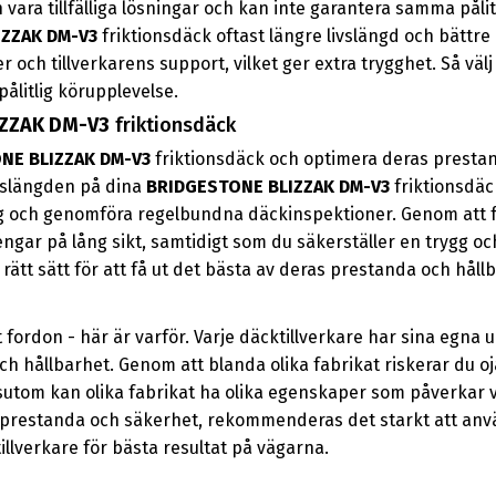
 vara tillfälliga lösningar och kan inte garantera samma påli
ZZAK DM-V3
friktionsdäck oftast längre livslängd och bättre 
och tillverkarens support, vilket ger extra trygghet. Så välj 
ålitlig körupplevelse.
IZZAK DM-V3
friktionsdäck
NE BLIZZAK DM-V3
friktionsdäck och optimera deras prestand
livslängden på dina
BRIDGESTONE BLIZZAK DM-V3
friktionsdäc
ng och genomföra regelbundna däckinspektioner. Genom att f
ngar på lång sikt, samtidigt som du säkerställer en trygg o
rätt sätt för att få ut det bästa av deras prestanda och håll
t fordon - här är varför. Varje däcktillverkare har sina egna
h hållbarhet. Genom att blanda olika fabrikat riskerar du oj
ssutom kan olika fabrikat ha olika egenskaper som påverkar 
al prestanda och säkerhet, rekommenderas det starkt att an
tillverkare för bästa resultat på vägarna.