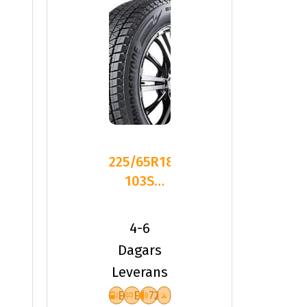
225/65R18
103S
Bridgestone
BLIZZAK
4-6
DM-V
Dagars
Leverans
E
E
72