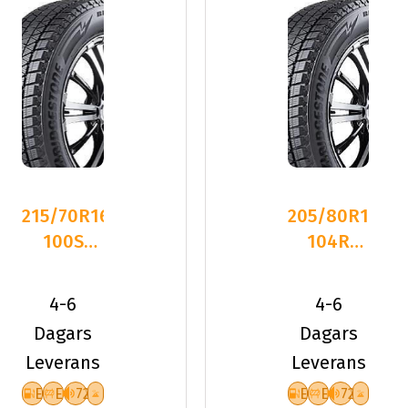
215/70R16
205/80R16
100S
104R
Bridgestone
Bridgestone
BLIZZAK
BLIZZAK
4-6
4-6
DM-V
DM-V
Dagars
Dagars
Leverans
Leverans
E
E
72
E
E
72