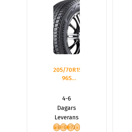
205/70R15
96S
Bridgestone
BLIZZAK
4-6
DM-V3
Dagars
Leverans
E
E
72