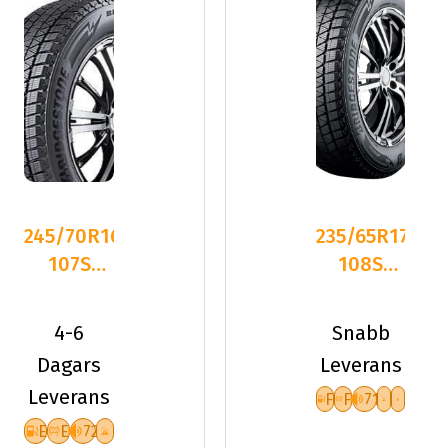
245/70R16
235/65R17
107S
108S
Bridgestone
Bridgestone
BLIZZAK
BLIZZAK
4-6
Snabb
DM-V
DM-V
Dagars
Leverans
Leverans
F
F
71
E
E
72