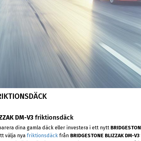
RIKTIONSDÄCK
ZZAK DM-V3
friktionsdäck
parera dina gamla däck eller investera i ett nytt
BRIDGESTONE
tt välja nya
friktionsdäck
från
BRIDGESTONE BLIZZAK DM-V3