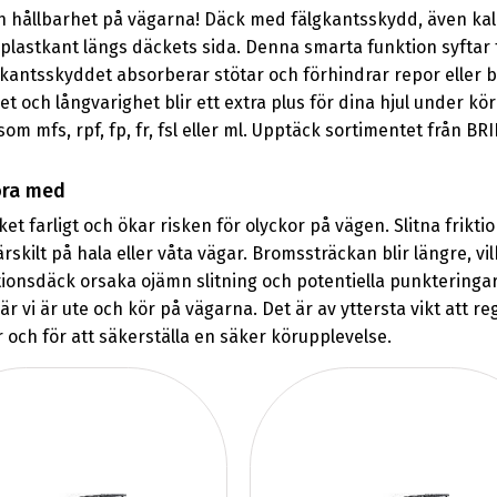
 hållbarhet på vägarna! Däck med fälgkantsskydd, även kalla
astkant längs däckets sida. Denna smarta funktion syftar ti
kantsskyddet absorberar stötar och förhindrar repor eller bu
t och långvarighet blir ett extra plus för dina hjul under kö
om mfs, rpf, fp, fr, fsl eller ml. Upptäck sortimentet från B
köra med
et farligt och ökar risken för olyckor på vägen. Slitna frikt
ärskilt på hala eller våta vägar. Bromssträckan blir längre,
tionsdäck orsaka ojämn slitning och potentiella punkteringar, 
 vi är ute och kör på vägarna. Det är av yttersta vikt att re
r och för att säkerställa en säker körupplevelse.