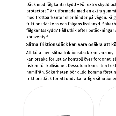
Däck med fälgkantsskydd - För extra skydd och
protectors," är utformade med en extra gummipl
med trottoarkanter eller hinder på vägen. Fälg
friktionsdäckens och fälgens livslängd. Säkerhe
fälgkantsskydd? Håll utkik efter betäckningar s
köräventyr!
Slitna friktionsdäck kan vara osäkra att 
Att köra med slitna friktionsdäck kan vara myck
kan orsaka förlust av kontroll över fordonet, s
risken för kollisioner. Dessutom kan slitna frik
hemifrån. Säkerheten bör alltid komma först när
friktionsdäck för att undvika farliga situatione