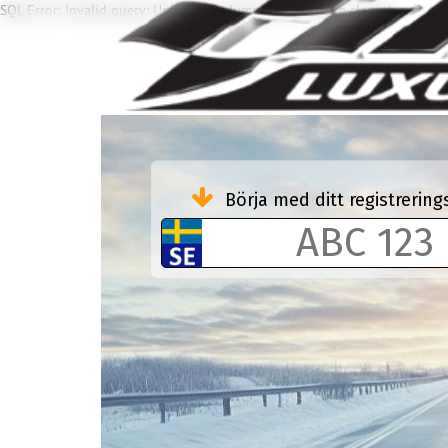
SQL Error: Invalid query: Unknown column 'BLI' in 'where clause'
Börja med ditt registreri