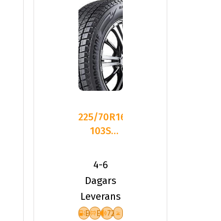
225/70R16
103S
Bridgestone
BLIZZAK
4-6
DM-V
Dagars
Leverans
E
E
72