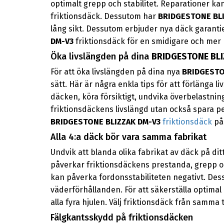
optimalt grepp och stabilitet. Reparationer kan
friktionsdäck. Dessutom har
BRIDGESTONE BLI
lång sikt. Dessutom erbjuder nya däck garantier 
DM-V3
friktionsdäck för en smidigare och mer p
Öka livslängden på dina
BRIDGESTONE BL
För att öka livslängden på dina nya
BRIDGESTO
sätt. Här är några enkla tips för att förlänga 
däcken, köra försiktigt, undvika överbelastni
friktionsdäckens livslängd utan också spara pe
BRIDGESTONE BLIZZAK DM-V3
friktionsdäck
på 
Alla 4:a däck bör vara samma fabrikat
Undvik att blanda olika fabrikat av däck på dit
påverkar friktionsdäckens prestanda, grepp oc
kan påverka fordonsstabiliteten negativt. De
väderförhållanden. För att säkerställa optim
alla fyra hjulen. Välj friktionsdäck från samma 
Fälgkantsskydd på friktionsdäcken