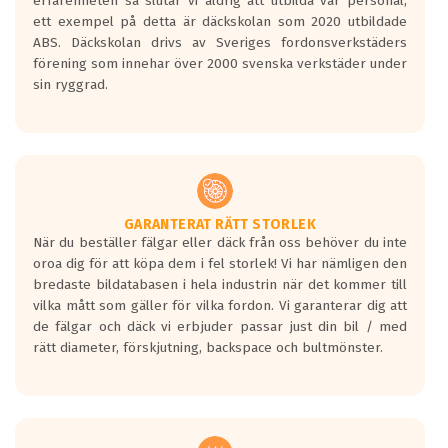
erfarenheten så slutar vi aldrig att utbilda vår personal,
ett exempel på detta är däckskolan som 2020 utbildade
ABS. Däckskolan drivs av Sveriges fordonsverkstäders
förening som innehar över 2000 svenska verkstäder under
sin ryggrad.
GARANTERAT RÄTT STORLEK
När du beställer fälgar eller däck från oss behöver du inte
oroa dig för att köpa dem i fel storlek! Vi har nämligen den
bredaste bildatabasen i hela industrin när det kommer till
vilka mått som gäller för vilka fordon. Vi garanterar dig att
de fälgar och däck vi erbjuder passar just din bil / med
rätt diameter, förskjutning, backspace och bultmönster.