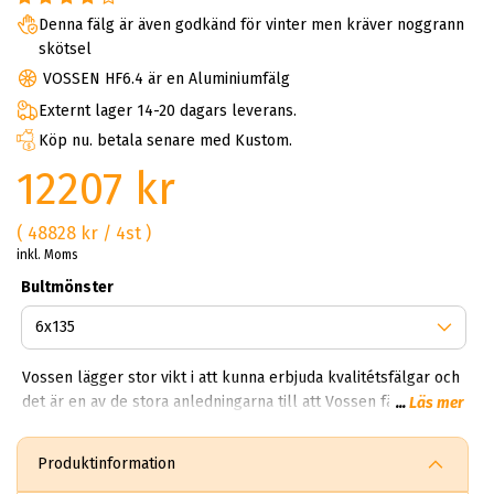
Denna fälg är även godkänd för vinter men kräver noggrann
skötsel
VOSSEN HF6.4 är en Aluminiumfälg
Externt lager 14-20 dagars leverans.
Köp nu. betala senare med Kustom.
12207 kr
( 48828 kr / 4st )
inkl. Moms
Bultmönster
Vossen lägger stor vikt i att kunna erbjuda kvalitétsfälgar och
det är en av de stora anledningarna till att Vossen fälgar idag
...
Läs mer
är en av världens mest eftertraktade. Idag har Vossen Wheels
ett distributionsnät på över 36 länder över hela världen.Med
Produktinformation
tiden har även Vossens namn kommit att representera mer än