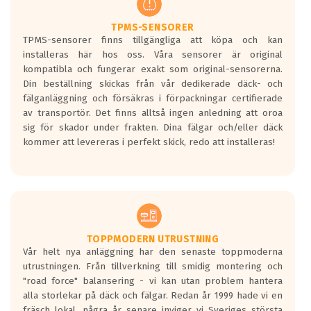
TPMS-SENSORER
TPMS-sensorer finns tillgängliga att köpa och kan
installeras här hos oss. Våra sensorer är original
kompatibla och fungerar exakt som original-sensorerna.
Din beställning skickas från vår dedikerade däck- och
fälganläggning och försäkras i förpackningar certifierade
av transportör. Det finns alltså ingen anledning att oroa
sig för skador under frakten. Dina fälgar och/eller däck
kommer att levereras i perfekt skick, redo att installeras!
TOPPMODERN UTRUSTNING
Vår helt nya anläggning har den senaste toppmoderna
utrustningen. Från tillverkning till smidig montering och
"road force" balansering - vi kan utan problem hantera
alla storlekar på däck och fälgar. Redan år 1999 hade vi en
fräsch lokal, några år senare inviger vi Sveriges största