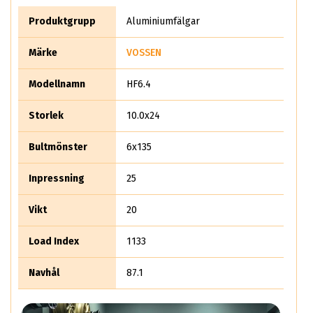
just en produkt! Miljoner människor världen över identifierar
sig idag med Vossen – oavsett om det gäller fälgar, tävlingar
Produktgrupp
Aluminiumfälgar
eller racing evenemang så känner de allra flesta bilägare till
varumärket vossen. Gillar du perfektion? Köp vossen fälgar –
Märke
VOSSEN
följande finns i lager på ABS Wheels
Modellnamn
HF6.4
Storlek
10.0x24
Bultmönster
6x135
Inpressning
25
Vikt
20
Load Index
1133
Navhål
87.1