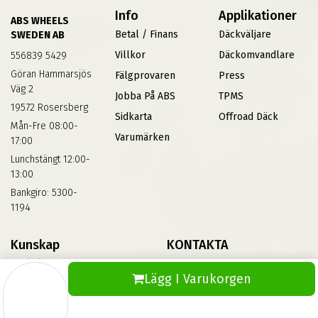
Info
Applikationer
ABS WHEELS
Betal / Finans
Däckväljare
SWEDEN AB
Villkor
Däckomvandlare
556839 5429
Göran Hammarsjös
Fälgprovaren
Press
Väg 2
Jobba På ABS
TPMS
19572 Rosersberg
Sidkarta
Offroad Däck
Mån-Fre 08:00-
Varumärken
17:00
Lunchstängt 12:00-
13:00
Bankgiro: 5300-
1194
Kunskap
KONTAKTA
Däckskola
Kontakta Oss
Lägg I Varukorgen
Blog
Vinterdäck
FAQs