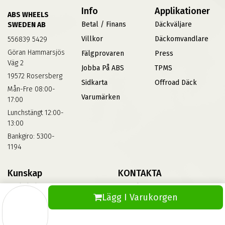
Info
Applikationer
ABS WHEELS
Betal / Finans
Däckväljare
SWEDEN AB
Villkor
Däckomvandlare
556839 5429
Göran Hammarsjös
Fälgprovaren
Press
Väg 2
Jobba På ABS
TPMS
19572 Rosersberg
Sidkarta
Offroad Däck
Mån-Fre 08:00-
Varumärken
17:00
Lunchstängt 12:00-
13:00
Bankgiro: 5300-
1194
Kunskap
KONTAKTA
Däckskola
Kontakta Oss
Lägg I Varukorgen
Blog
Vinterdäck
FAQs