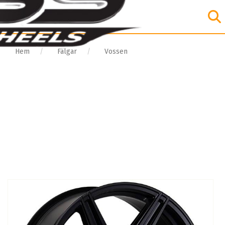
Hem
Fälgar
Vossen