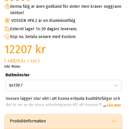
Denna fälg är även godkänd för vinter men kräver noggrann
skötsel
VOSSEN HF6.2 är en Aluminiumfälg
Externt lager 14-20 dagars leverans.
Köp nu. betala senare med Kustom.
12207 kr
( 48828 kr / 4st )
inkl. Moms
Bultmönster
Vossen lägger stor vikt i att kunna erbjuda kvalitétsfälgar och
det är en av de stora anledningarna till att Vossen fälgar idag
...
Läs mer
är en av världens mest eftertraktade. Idag har Vossen Wheels
ett distributionsnät på över 36 länder över hela världen.Med
Produktinformation
tiden har även Vossens namn kommit att representera mer än