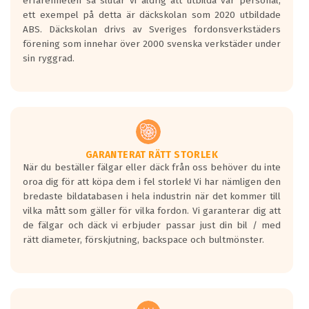
erfarenheten så slutar vi aldrig att utbilda vår personal,
ett exempel på detta är däckskolan som 2020 utbildade
ABS. Däckskolan drivs av Sveriges fordonsverkstäders
förening som innehar över 2000 svenska verkstäder under
sin ryggrad.
GARANTERAT RÄTT STORLEK
När du beställer fälgar eller däck från oss behöver du inte
oroa dig för att köpa dem i fel storlek! Vi har nämligen den
bredaste bildatabasen i hela industrin när det kommer till
vilka mått som gäller för vilka fordon. Vi garanterar dig att
de fälgar och däck vi erbjuder passar just din bil / med
rätt diameter, förskjutning, backspace och bultmönster.