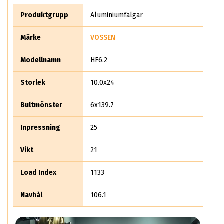
just en produkt! Miljoner människor världen över identifierar
sig idag med Vossen – oavsett om det gäller fälgar, tävlingar
Produktgrupp
Aluminiumfälgar
eller racing evenemang så känner de allra flesta bilägare till
varumärket vossen. Gillar du perfektion? Köp vossen fälgar –
Märke
VOSSEN
följande finns i lager på ABS Wheels
Modellnamn
HF6.2
Storlek
10.0x24
Bultmönster
6x139.7
Inpressning
25
Vikt
21
Load Index
1133
Navhål
106.1