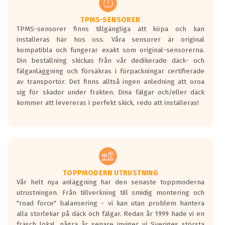
TPMS-SENSORER
TPMS-sensorer finns tillgängliga att köpa och kan
installeras här hos oss. Våra sensorer är original
kompatibla och fungerar exakt som original-sensorerna.
Din beställning skickas från vår dedikerade däck- och
fälganläggning och försäkras i förpackningar certifierade
av transportör. Det finns alltså ingen anledning att oroa
sig för skador under frakten. Dina fälgar och/eller däck
kommer att levereras i perfekt skick, redo att installeras!
TOPPMODERN UTRUSTNING
Vår helt nya anläggning har den senaste toppmoderna
utrustningen. Från tillverkning till smidig montering och
"road force" balansering - vi kan utan problem hantera
alla storlekar på däck och fälgar. Redan år 1999 hade vi en
fräsch lokal, några år senare inviger vi Sveriges största