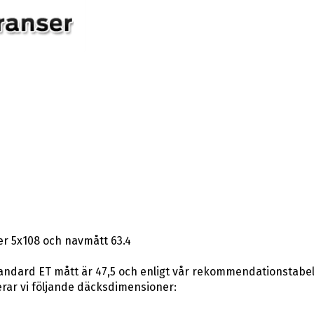
r 5x108 och navmått 63.4
andard ET mått är 47,5 och enligt vår rekommendationstabell k
ar vi följande däcksdimensioner: