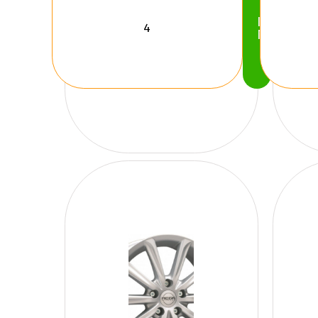
Köp
Nu