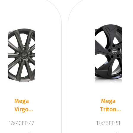
Mega
Mega
Virgo
Triton
Dark Mat
Black
17x7.0ET: 47
17x7.5ET: 51
Anthracite