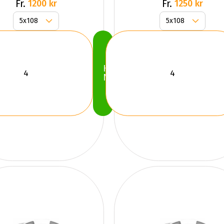
Grey
Fr.
Fr.
1200 kr
1250 kr
Köp
Nu