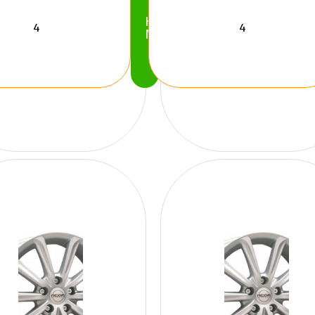
Köp
Nu