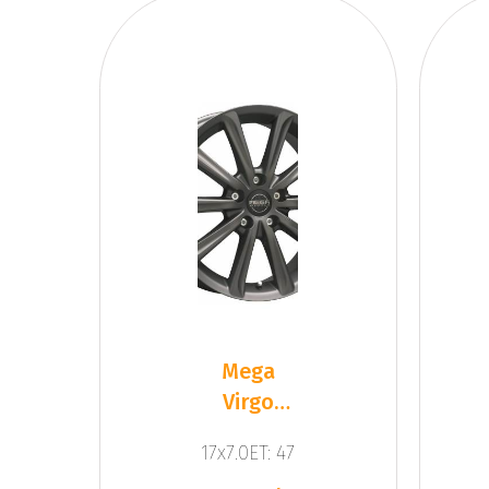
Mega
Virgo
Dark Mat
17x7.0ET: 47
Anthracite