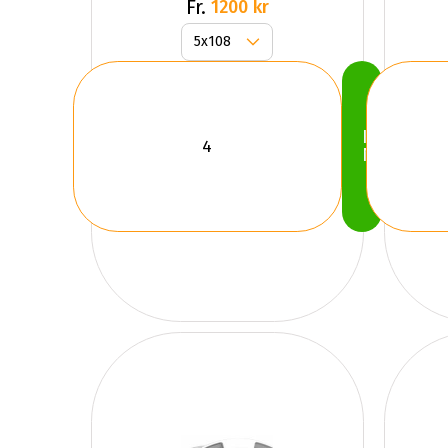
Grey
Fr.
1200 kr
Köp
Nu