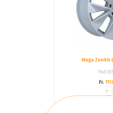
Mega Zenith D
19x8.0ET
Fr.
1512