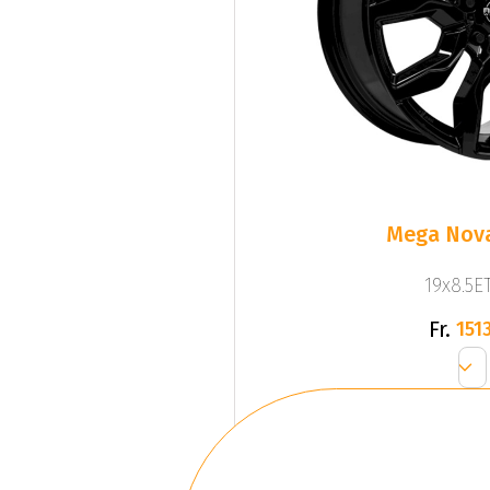
Mega Nova
19x8.5ET
Fr.
1513