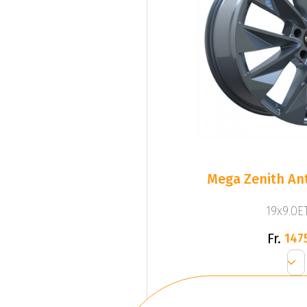
Mega Zenith Ant
19x9.0ET
Fr.
147