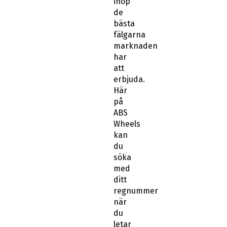
ihop
de
bästa
fälgarna
marknaden
har
att
erbjuda.
Här
på
ABS
Wheels
kan
du
söka
med
ditt
regnummer
när
du
letar