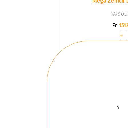
Mega Zenith D
19x8.0ET
Fr.
1512