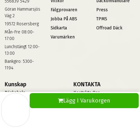
Villkor
Däckomvandlare
556839 5429
Göran Hammarsjös
Fälgprovaren
Press
Väg 2
Jobba På ABS
TPMS
19572 Rosersberg
Sidkarta
Offroad Däck
Mån-Fre 08:00-
Varumärken
17:00
Lunchstängt 12:00-
13:00
Bankgiro: 5300-
1194
Kunskap
KONTAKTA
Däckskola
Kontakta Oss
Lägg I Varukorgen
Blog
Vinterdäck
FAQs
Informationsbank Av Däck
Och Fälgar
ABS360