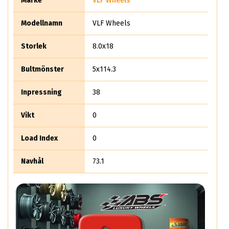
Märke
VLF Wheels
utseendet på din bil, såväl som hjulets övergripande design
och strukturella tillförlitlighet.
Modellnamn
VLF Wheels
Storlek
8.0x18
Bultmönster
5x114.3
Inpressning
38
Vikt
0
Load Index
0
Navhål
73.1