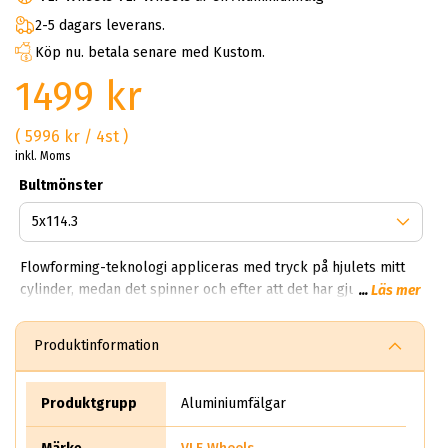
2-5 dagars leverans.
Köp nu. betala senare med Kustom.
1499 kr
( 5996 kr / 4st )
inkl. Moms
Bultmönster
Flowforming-teknologi appliceras med tryck på hjulets mitt
cylinder, medan det spinner och efter att det har gjutits vilket
...
Läs mer
komprimerar och sträcker aluminiumet. Detta resulterar i
ökad hållfasthet i fälgen. Det slutliga resultatet är lättare,
Produktinformation
starkare och har högre stöttålighet samt förmågan att öka
lastkapaciteten jämfört med ett traditionellt gjutet fälgar.
Varje VLF-hjul är tillverkat med högsta precision med
Produktgrupp
Aluminiumfälgar
noggrann uppmärksamhet på detaljer. Vi är övertygade om att
våra fälgar skapar uppmärksamhet och kommer att förbättra