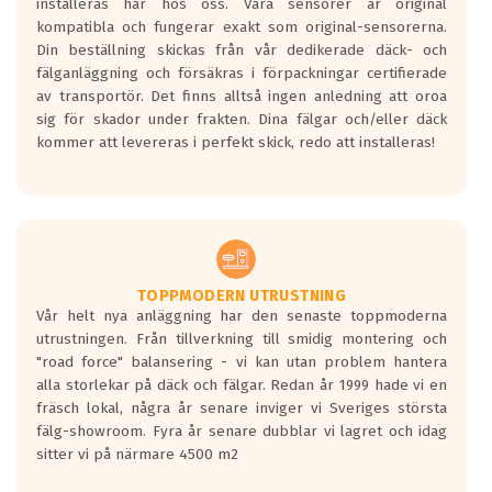
installeras här hos oss. Våra sensorer är original
kompatibla och fungerar exakt som original-sensorerna.
Din beställning skickas från vår dedikerade däck- och
fälganläggning och försäkras i förpackningar certifierade
av transportör. Det finns alltså ingen anledning att oroa
sig för skador under frakten. Dina fälgar och/eller däck
kommer att levereras i perfekt skick, redo att installeras!
TOPPMODERN UTRUSTNING
Vår helt nya anläggning har den senaste toppmoderna
utrustningen. Från tillverkning till smidig montering och
"road force" balansering - vi kan utan problem hantera
alla storlekar på däck och fälgar. Redan år 1999 hade vi en
fräsch lokal, några år senare inviger vi Sveriges största
fälg-showroom. Fyra år senare dubblar vi lagret och idag
sitter vi på närmare 4500 m2