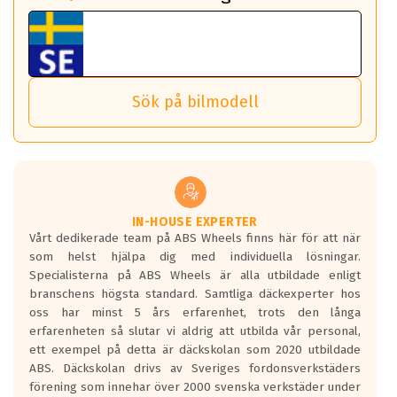
fall det behövs.
Vi använder detta system i flertalet av våra fälgar.
fordon. Detta sker automatiskt och är inget du som förare
Tillbehören är av högsta kvalitet och är kompatibla med
ABS 360 gör det möjligt för dig att ta med fälgarna till din
behöver tänka på.
ABS Wheels fälgar.
nästa bil.
Sensorn sitter inne i hjulet och skickar signaler om lufttryck
Viktigt att Bult respektive mutter är av storlek (17mm hylsa
Det sparar dig tid och pengar.
och temperatur till din instrumentpanel.
) Hex 17.
Sök på bilmodell
*PCD står för pitch circle diameter / Bultmönster.
TPMS gör det enkelt att ha koll på att dina däck håller rätt
Genom att du anger ditt registreringsnummer kan vi matcha
tryck. Skulle du tappa tryck i något däck varnar TPMS dig
och garantera att tillbehören passar till 100%
om detta.
Viktigt att tänka på är att alltid använda en momentnyckel
TPMS står för Tyre Pressure Monitoring System och innebär
vid åtdragning av hjulbultarna.
helt kort att du som förare alltid ska ha koll på lufttrycket i
dina däck.
IN-HOUSE EXPERTER
Vårt dedikerade team på ABS Wheels finns här för att när
Samtliga ABS Wheels fälgar är kompatibla med TPMS
som helst hjälpa dig med individuella lösningar.
sensorer.
Specialisterna på ABS Wheels är alla utbildade enligt
branschens högsta standard. Samtliga däckexperter hos
oss har minst 5 års erfarenhet, trots den långa
erfarenheten så slutar vi aldrig att utbilda vår personal,
ett exempel på detta är däckskolan som 2020 utbildade
ABS. Däckskolan drivs av Sveriges fordonsverkstäders
förening som innehar över 2000 svenska verkstäder under