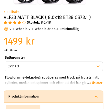
Tillbaka
VLF23 MATT BLACK ( 8.0x18 ET38 CB73.1 )
Storlek:
8.0x18
VLF Wheels VLF Wheels är en Aluminiumfälg
1499 kr
inkl. Moms
Bultmönster
Flowforming-teknologi appliceras med tryck på hjulets mitt
cylinder, medan det spinner och efter att det har gjutits vilket
...
Läs mer
komprimerar och sträcker aluminiumet. Detta resulterar i
ökad hållfasthet i fälgen. Det slutliga resultatet är lättare,
Produktinformation
starkare och har högre stöttålighet samt förmågan att öka
lastkapaciteten jämfört med ett traditionellt gjutet fälgar.