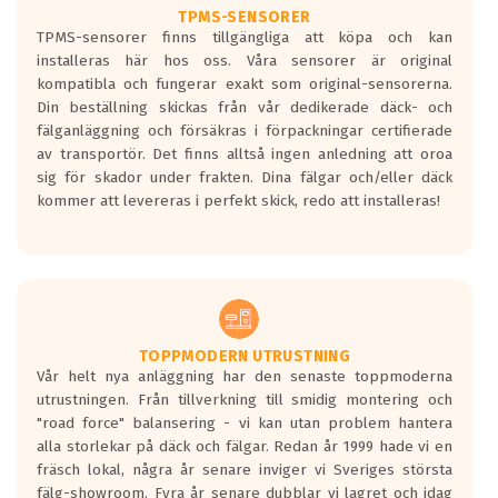
TPMS-SENSORER
TPMS-sensorer finns tillgängliga att köpa och kan
installeras här hos oss. Våra sensorer är original
kompatibla och fungerar exakt som original-sensorerna.
Din beställning skickas från vår dedikerade däck- och
fälganläggning och försäkras i förpackningar certifierade
av transportör. Det finns alltså ingen anledning att oroa
sig för skador under frakten. Dina fälgar och/eller däck
kommer att levereras i perfekt skick, redo att installeras!
TOPPMODERN UTRUSTNING
Vår helt nya anläggning har den senaste toppmoderna
utrustningen. Från tillverkning till smidig montering och
"road force" balansering - vi kan utan problem hantera
alla storlekar på däck och fälgar. Redan år 1999 hade vi en
fräsch lokal, några år senare inviger vi Sveriges största
fälg-showroom. Fyra år senare dubblar vi lagret och idag