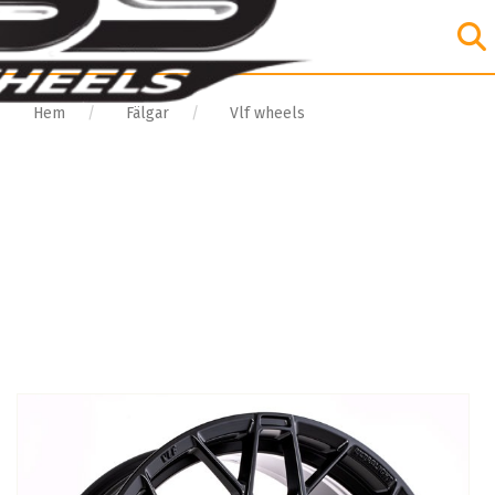
Hem
Fälgar
Vlf wheels