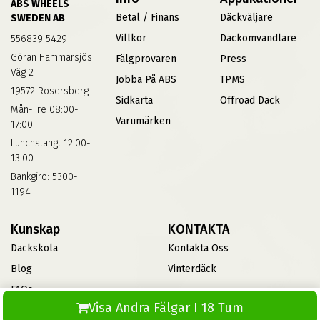
ABS WHEELS
Betal / Finans
Däckväljare
SWEDEN AB
Villkor
Däckomvandlare
556839 5429
Göran Hammarsjös
Fälgprovaren
Press
Väg 2
Jobba På ABS
TPMS
19572 Rosersberg
Sidkarta
Offroad Däck
Mån-Fre 08:00-
Varumärken
17:00
Lunchstängt 12:00-
13:00
Bankgiro: 5300-
1194
Kunskap
KONTAKTA
Däckskola
Kontakta Oss
Blog
Vinterdäck
FAQs
Visa Andra Fälgar I 18 Tum
Informationsbank Av Däck