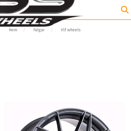
Hem
Fälgar
Vlf wheels