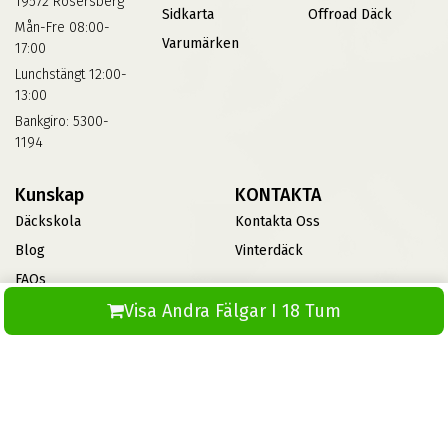
19572 Rosersberg
Sidkarta
Offroad Däck
Mån-Fre 08:00-
Varumärken
17:00
Lunchstängt 12:00-
13:00
Bankgiro: 5300-
1194
Kunskap
KONTAKTA
Däckskola
Kontakta Oss
Blog
Vinterdäck
FAQs
Visa Andra Fälgar I 18 Tum
Informationsbank Av Däck
Och Fälgar
ABS360
© 2026 Skapad av ABS IT. Alla rättigheter förbehållna.