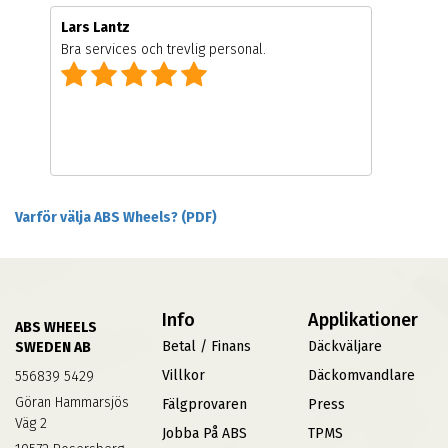
Lars Lantz
Bra services och trevlig personal.
Varför välja ABS Wheels? (PDF)
Info
Applikationer
ABS WHEELS
Betal / Finans
Däckväljare
SWEDEN AB
Villkor
Däckomvandlare
556839 5429
Göran Hammarsjös
Fälgprovaren
Press
Väg 2
Jobba På ABS
TPMS