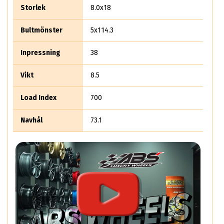
Storlek
8.0x18
Bultmönster
5x114.3
Inpressning
38
Vikt
8.5
Load Index
700
Navhål
73.1