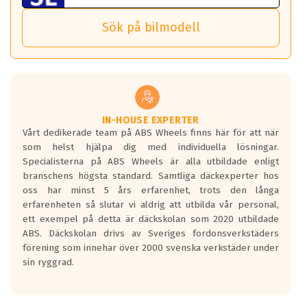
Viktigt att Bult respektive mutter är av storlek (17mm hylsa
Det sparar dig tid och pengar.
och temperatur till din instrumentpanel.
) Hex 17.
Sök på bilmodell
*PCD står för pitch circle diameter / Bultmönster.
TPMS gör det enkelt att ha koll på att dina däck håller rätt
Genom att du anger ditt registreringsnummer kan vi matcha
tryck. Skulle du tappa tryck i något däck varnar TPMS dig
och garantera att tillbehören passar till 100%
om detta.
Viktigt att tänka på är att alltid använda en momentnyckel
TPMS står för Tyre Pressure Monitoring System och innebär
vid åtdragning av hjulbultarna.
helt kort att du som förare alltid ska ha koll på lufttrycket i
dina däck.
IN-HOUSE EXPERTER
Vårt dedikerade team på ABS Wheels finns här för att när
Samtliga ABS Wheels fälgar är kompatibla med TPMS
som helst hjälpa dig med individuella lösningar.
sensorer.
Specialisterna på ABS Wheels är alla utbildade enligt
branschens högsta standard. Samtliga däckexperter hos
oss har minst 5 års erfarenhet, trots den långa
erfarenheten så slutar vi aldrig att utbilda vår personal,
ett exempel på detta är däckskolan som 2020 utbildade
ABS. Däckskolan drivs av Sveriges fordonsverkstäders
förening som innehar över 2000 svenska verkstäder under
sin ryggrad.