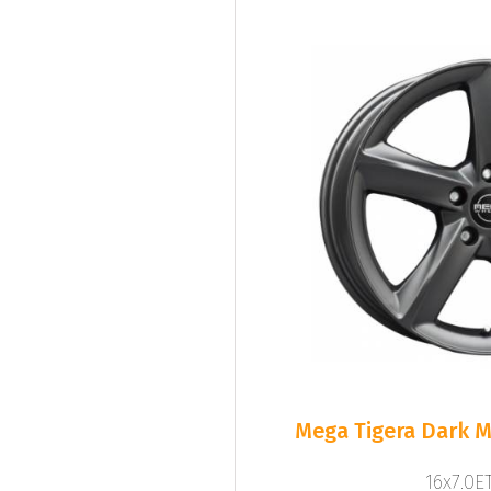
Mega Tigera Dark M
16x7.0ET