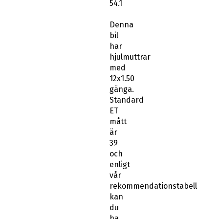
54.1
Denna
bil
har
hjulmuttrar
med
12x1.50
gänga.
Standard
ET
mått
är
39
och
enligt
vår
rekommendationstabell
kan
du
ha