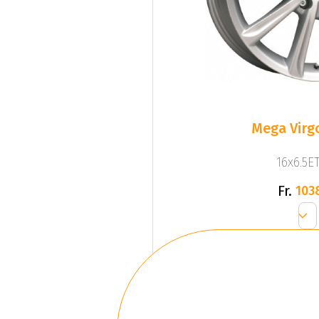
Mega Virgo
16x6.5ET
Fr.
103