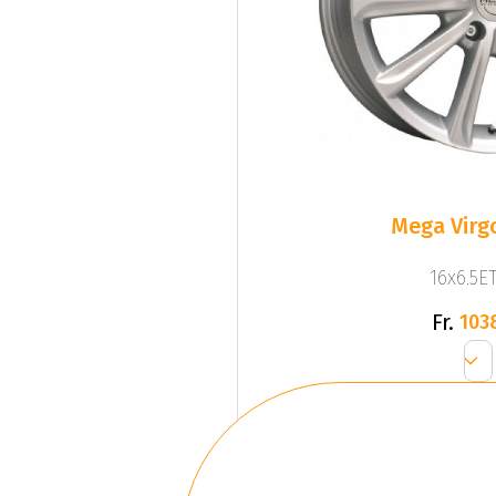
Mega Virgo
16x6.5ET
Fr.
103