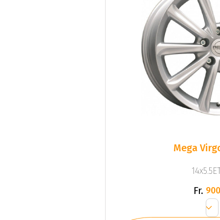
Mega Virgo
14x5.5ET
Fr.
900