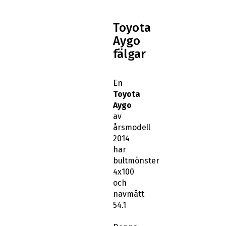
Toyota
Aygo
fälgar
En
Toyota
Aygo
av
årsmodell
2014
har
bultmönster
4x100
och
navmått
54.1