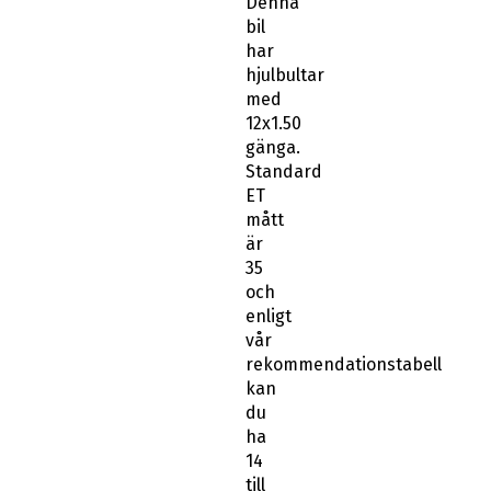
Denna
bil
har
hjulbultar
med
12x1.50
gänga.
Standard
ET
mått
är
35
och
enligt
vår
rekommendationstabell
kan
du
ha
14
till