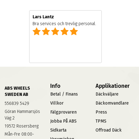
Lars Lantz
e
Bra services och trevlig personal.
Info
Applikationer
ABS WHEELS
Betal / Finans
Däckväljare
SWEDEN AB
Villkor
Däckomvandlare
556839 5429
Göran Hammarsjös
Fälgprovaren
Press
Väg 2
Jobba På ABS
TPMS
19572 Rosersberg
Sidkarta
Offroad Däck
Mån-Fre 08:00-