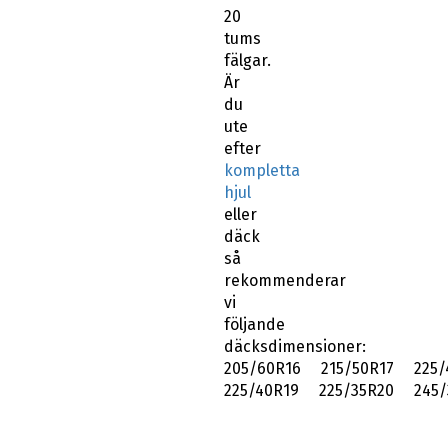
20
tums
fälgar.
Är
du
ute
efter
kompletta
hjul
eller
däck
så
rekommenderar
vi
följande
däcksdimensioner:
205/60R16 215/50R17 225/
225/40R19 225/35R20 245/