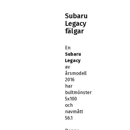
Subaru
Legacy
fälgar
En
Subaru
Legacy
av
årsmodell
2016
har
bultmönster
5x100
och
navmått
56.1