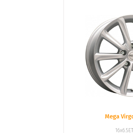
Mega Virgo
16x6.5ET