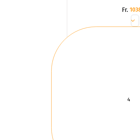
Fr.
103