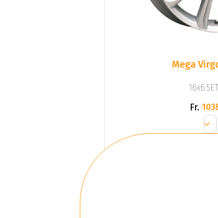
Mega Virgo
16x6.5ET
Fr.
103