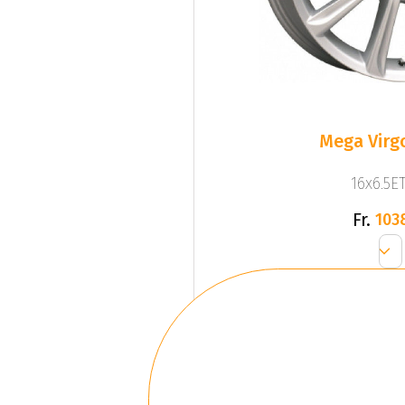
Mega Virgo
16x6.5ET
Fr.
103