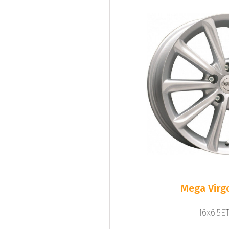
Mega Virgo
16x6.5ET