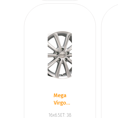
Mega
Virgo
Silver
16x6.5ET: 38