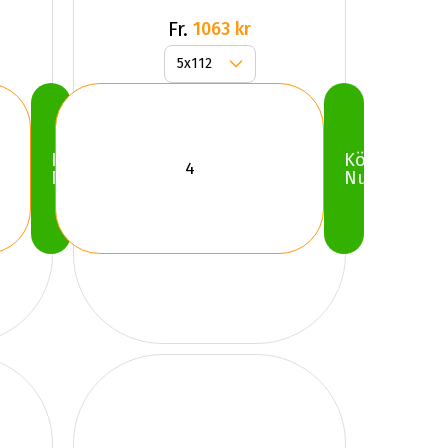
Gr
Fr.
1063 kr
Köp
Köp
Nu
Nu