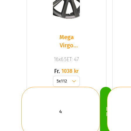
Mega
Virgo
Dark Mat
16x6.5ET: 47
Anthracite
Grey
Fr.
1038 kr
Köp
Nu