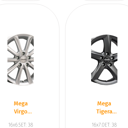
Mega
Mega
Virgo
Tigera
Silver
Dark Mat
16x6.5ET: 38
16x7.0ET: 38
Anthracite