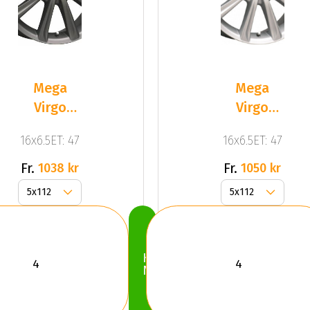
Mega
Mega
Virgo
Virgo
Dark Mat
Silver
16x6.5ET: 47
16x6.5ET: 47
Anthracite
Grey
Fr.
Fr.
1038 kr
1050 kr
Köp
Nu