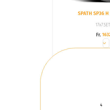
SPATH SP36 H 
17x7.5ET
Fr.
163