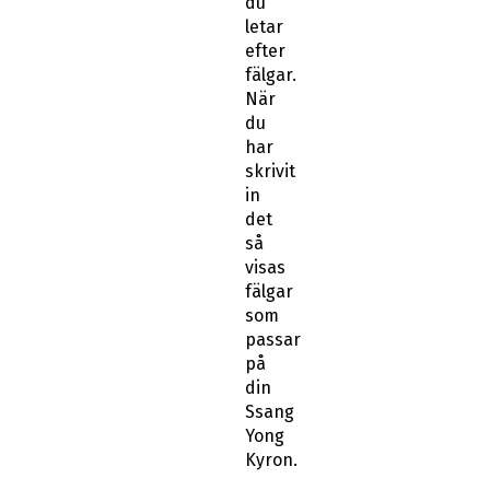
du
letar
efter
fälgar.
När
du
har
skrivit
in
det
så
visas
fälgar
som
passar
på
din
Ssang
Yong
Kyron.