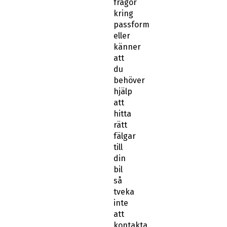
frågor
kring
passform
eller
känner
att
du
behöver
hjälp
att
hitta
rätt
fälgar
till
din
bil
så
tveka
inte
att
kontakta