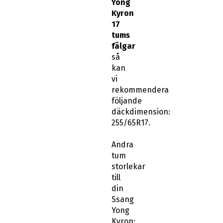
Yong
Kyron
17
tums
fälgar
så
kan
vi
rekommendera
följande
däckdimension:
255/65R17.
Andra
tum
storlekar
till
din
Ssang
Yong
Kyron: