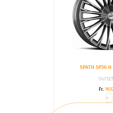
SPATH SP36 H 
17x7.5ET
Fr.
163