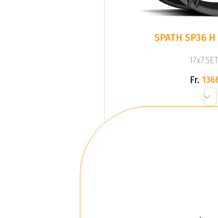
SPATH SP36 H 
17x7.5ET
Fr.
136