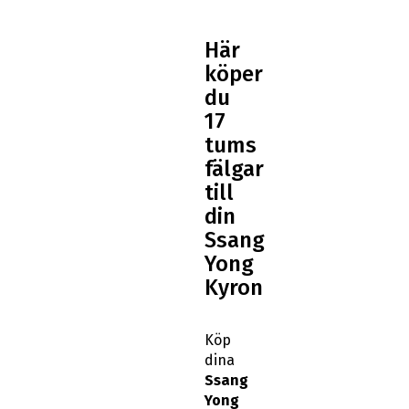
Här
köper
du
17
tums
fälgar
till
din
Ssang
Yong
Kyron
Köp
dina
Ssang
Yong