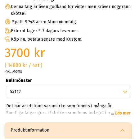
Denna fälg är även godkänd för vinter men kräver noggrann
skötsel
Spath SP48 är en Aluminiumfälg
Externt lager 5-7 dagars leverans.
Köp nu. betala senare med Kustom.
3700 kr
( 14800 kr / 4st )
inkl. Moms
Bultmönster
Det här är ett känt varumärke som funnits i många år.
Samtliga fälgar görs i fabriken som finns beläget i norra
...
Läs mer
Gorlago, där finns marknadens senaste teknologi inom CNC,
röntgentester, läckage och 3D kontroller av fälgarnas
Produktinformation
molekyler. Deras lättmetallfälgar utsätts för en fosfo