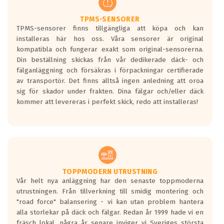
TPMS-SENSORER
TPMS-sensorer finns tillgängliga att köpa och kan
installeras här hos oss. Våra sensorer är original
kompatibla och fungerar exakt som original-sensorerna.
Din beställning skickas från vår dedikerade däck- och
fälganläggning och försäkras i förpackningar certifierade
av transportör. Det finns alltså ingen anledning att oroa
sig för skador under frakten. Dina fälgar och/eller däck
kommer att levereras i perfekt skick, redo att installeras!
TOPPMODERN UTRUSTNING
Vår helt nya anläggning har den senaste toppmoderna
utrustningen. Från tillverkning till smidig montering och
"road force" balansering - vi kan utan problem hantera
alla storlekar på däck och fälgar. Redan år 1999 hade vi en
fräsch lokal, några år senare inviger vi Sveriges största