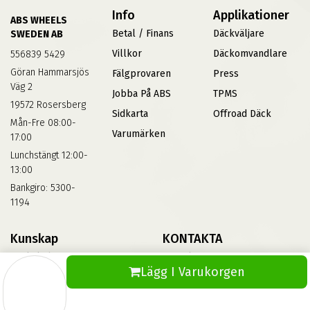
Info
Applikationer
ABS WHEELS
Betal / Finans
Däckväljare
SWEDEN AB
Villkor
Däckomvandlare
556839 5429
Göran Hammarsjös
Fälgprovaren
Press
Väg 2
Jobba På ABS
TPMS
19572 Rosersberg
Sidkarta
Offroad Däck
Mån-Fre 08:00-
Varumärken
17:00
Lunchstängt 12:00-
13:00
Bankgiro: 5300-
1194
Kunskap
KONTAKTA
Däckskola
Kontakta Oss
Lägg I Varukorgen
Blog
Vinterdäck
FAQs