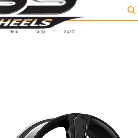
Hem
Fälgar
Spath