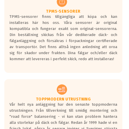
TPMS-SENSORER
TPMS-sensorer finns tillgängliga att köpa och kan
installeras här hos oss. Våra sensorer är original
kompatibla och fungerar exakt som original-sensorerna.
Din beställning skickas från vår dedikerade däck- och
fälganläggning och försäkras i förpackningar certifierade
av transportör. Det finns alltså ingen anledning att oroa
sig för skador under frakten. Dina fälgar och/eller däck
kommer att levereras i perfekt skick, redo att installeras!
TOPPMODERN UTRUSTNING
Vår helt nya anläggning har den senaste toppmoderna
utrustningen. Från tillverkning till smidig montering och
"road force" balansering - vi kan utan problem hantera
alla storlekar på däck och fälgar. Redan år 1999 hade vi en
fräsch lokal, några år senare inviger vi Sveriges största