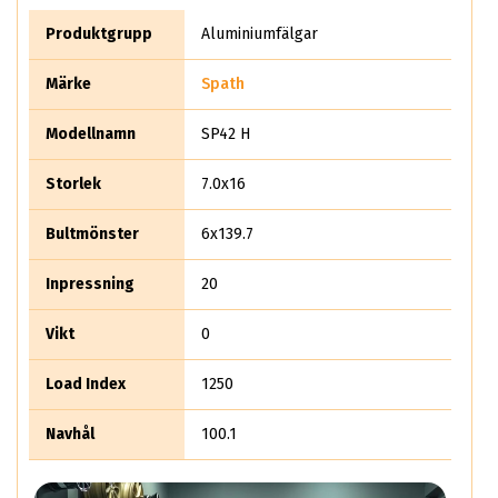
behandling som förhindrar oxidationsprocessen. För att
säkerställa leveranskrav så inspekteras varje fälg manuellt
Produktgrupp
Aluminiumfälgar
innan utskick. Att fälgarna är gjorda i italien gör det till ett
självklart val att välja Spath.
Märke
Spath
Modellnamn
SP42 H
Storlek
7.0x16
Bultmönster
6x139.7
Inpressning
20
Vikt
0
Load Index
1250
Navhål
100.1