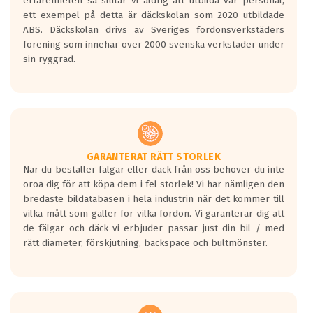
erfarenheten så slutar vi aldrig att utbilda vår personal,
ett exempel på detta är däckskolan som 2020 utbildade
ABS. Däckskolan drivs av Sveriges fordonsverkstäders
förening som innehar över 2000 svenska verkstäder under
sin ryggrad.
GARANTERAT RÄTT STORLEK
När du beställer fälgar eller däck från oss behöver du inte
oroa dig för att köpa dem i fel storlek! Vi har nämligen den
bredaste bildatabasen i hela industrin när det kommer till
vilka mått som gäller för vilka fordon. Vi garanterar dig att
de fälgar och däck vi erbjuder passar just din bil / med
rätt diameter, förskjutning, backspace och bultmönster.