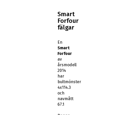
Smart
Forfour
fälgar
En
Smart
Forfour
av
årsmodell
2014
har
bultmönster
4x114.3
och
navmått
67.1