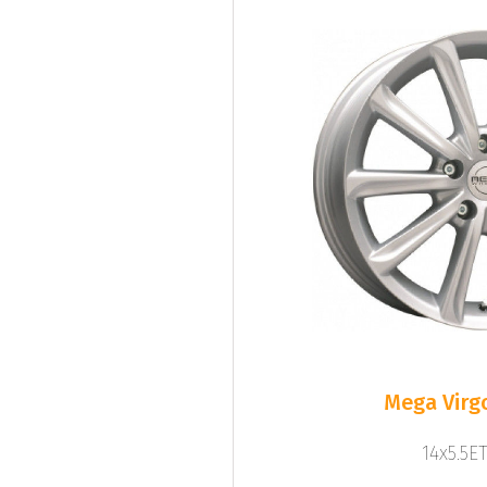
Mega Virgo
14x5.5ET