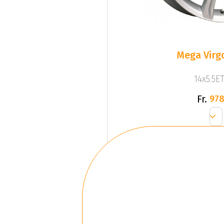
Mega Virgo
14x5.5ET
Fr.
978