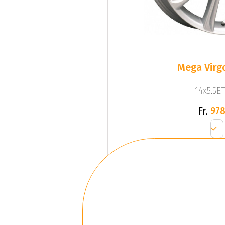
Mega Virgo
14x5.5ET
Fr.
978