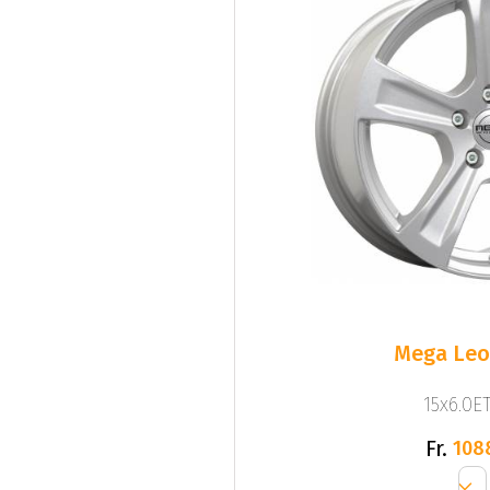
Mega Leo 
15x6.0ET
Fr.
108