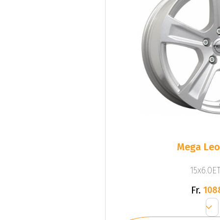
Mega Leo 
15x6.0ET
Fr.
108