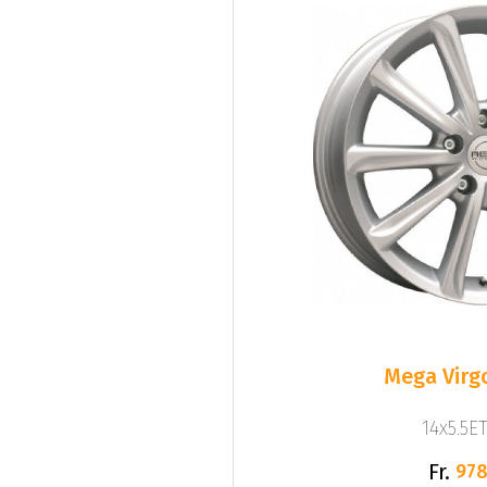
Mega Virgo
14x5.5ET
Fr.
978