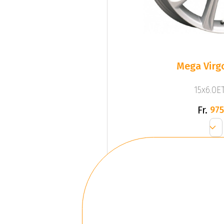
Mega Virgo
15x6.0ET
Fr.
975