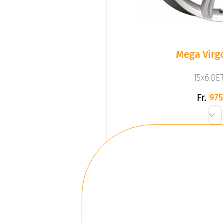
Mega Virgo
15x6.0ET
Fr.
975