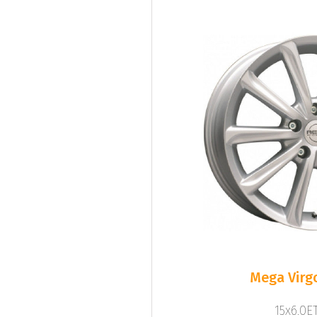
Mega Virgo
15x6.0ET