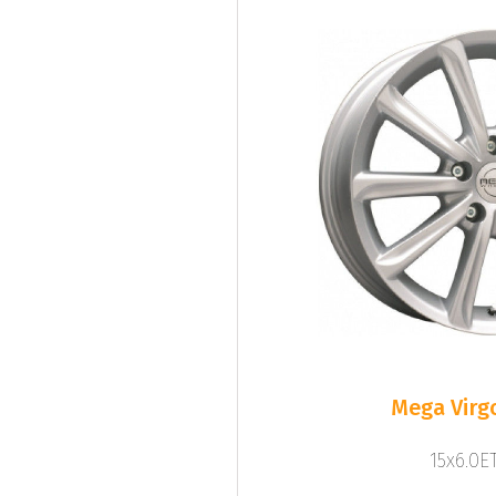
Mega Virgo
15x6.0ET