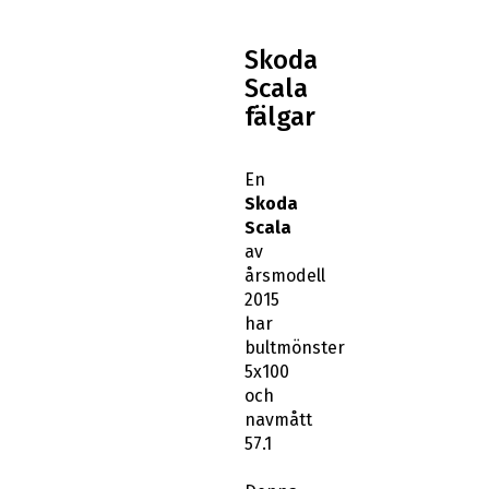
Skoda
Scala
fälgar
En
Skoda
Scala
av
årsmodell
2015
har
bultmönster
5x100
och
navmått
57.1