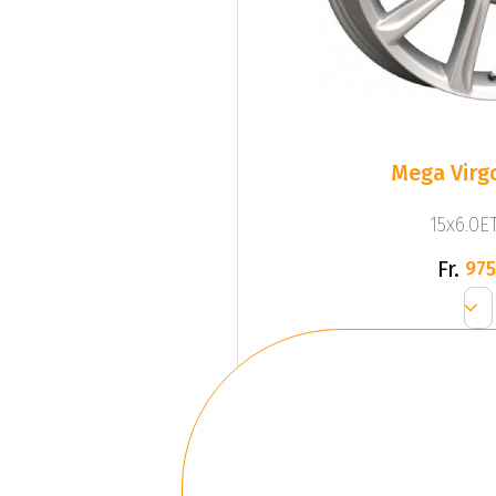
Mega Virgo
15x6.0ET
Fr.
975