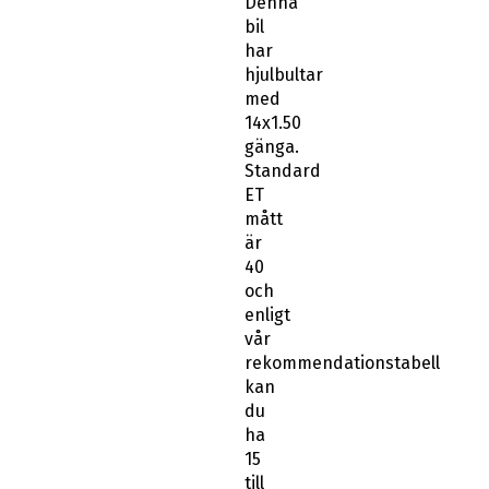
Denna
bil
har
hjulbultar
med
14x1.50
gänga.
Standard
ET
mått
är
40
och
enligt
vår
rekommendationstabell
kan
du
ha
15
till