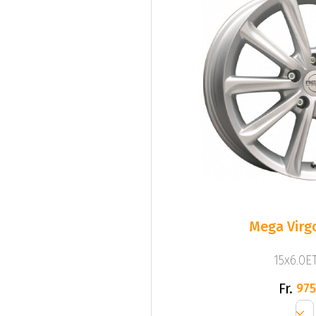
Mega Virgo
15x6.0ET
Fr.
975