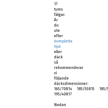
17
tums
fälgar.
Är
du
ute
efter
kompletta
hjul
eller
däck
så
rekommenderar
vi
följande
däcksdimensioner:
165/70R14 185/55R15 185/
195/40R17
Nedan