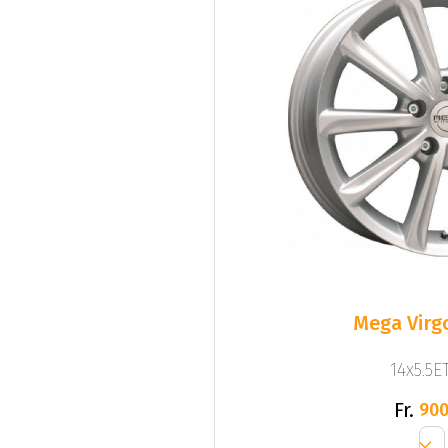
Mega Virgo
14x5.5ET
Fr.
900