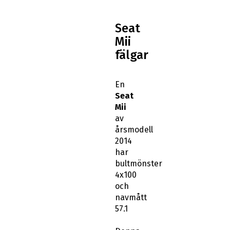
Seat
Mii
fälgar
En
Seat
Mii
av
årsmodell
2014
har
bultmönster
4x100
och
navmått
57.1