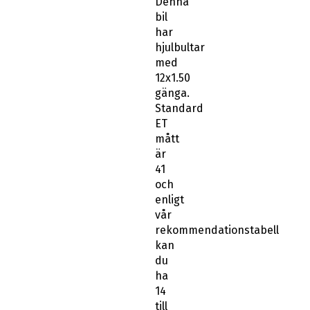
Denna
bil
har
hjulbultar
med
12x1.50
gänga.
Standard
ET
mått
är
41
och
enligt
vår
rekommendationstabell
kan
du
ha
14
till