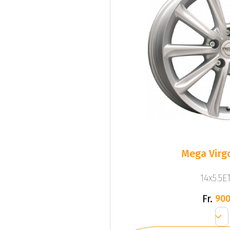
Mega Virgo
14x5.5ET
Fr.
900