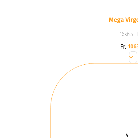
Mega Virgo
16x6.5ET
Fr.
106