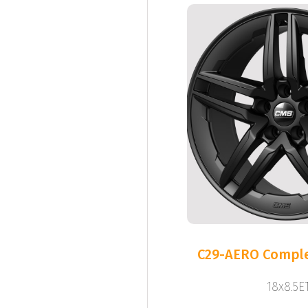
C29-AERO Comple
18x8.5ET