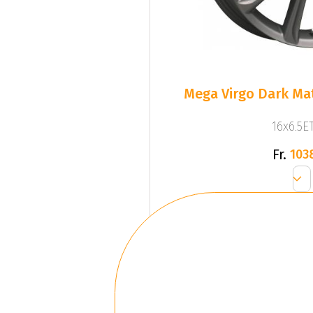
Mega Virgo Dark Mat
16x6.5ET
Fr.
103