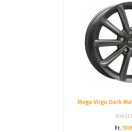
Mega Virgo Dark Mat
16x6.5ET
Fr.
103