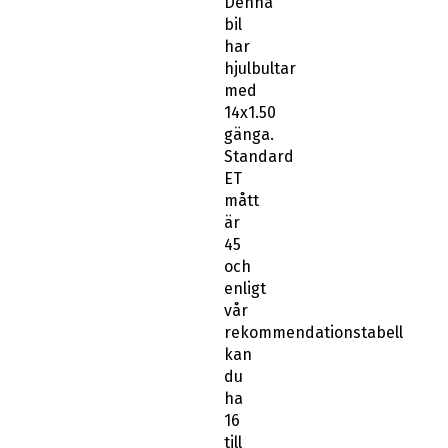
Denna
bil
har
hjulbultar
med
14x1.50
gänga.
Standard
ET
mått
är
45
och
enligt
vår
rekommendationstabell
kan
du
ha
16
till