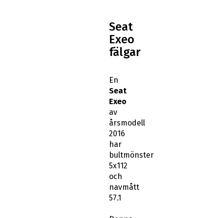
Seat
Exeo
fälgar
En
Seat
Exeo
av
årsmodell
2016
har
bultmönster
5x112
och
navmått
57.1