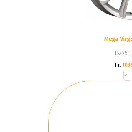
Mega Virgo
16x6.5ET
Fr.
103