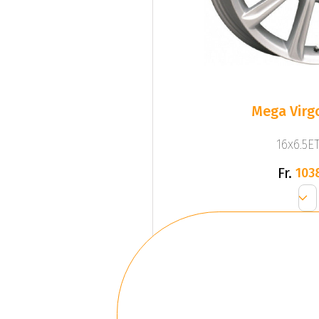
Mega Virgo
16x6.5ET
Fr.
103