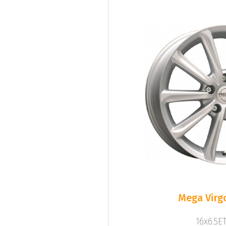
Mega Virgo
16x6.5ET