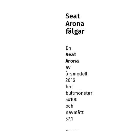
Seat
Arona
fälgar
En
Seat
Arona
av
årsmodell
2016
har
bultmönster
5x100
och
navmått
57.1