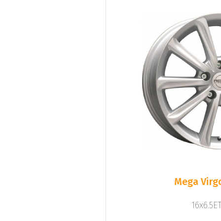
Mega Virgo
16x6.5ET