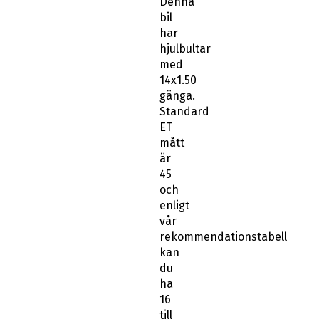
Denna
bil
har
hjulbultar
med
14x1.50
gänga.
Standard
ET
mått
är
45
och
enligt
vår
rekommendationstabell
kan
du
ha
16
till