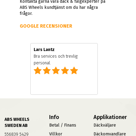
Kontakta gärna våra däck & fälgexperter på
ABS Wheels kundtjänst om du har några
frågor.
GOOGLE RECENSIONER
Lars Lantz
are
Bra services och trevlig
personal.
Info
Applikationer
ABS WHEELS
Betal / Finans
Däckväljare
SWEDEN AB
Villkor
Däckomvandlare
556839 5429