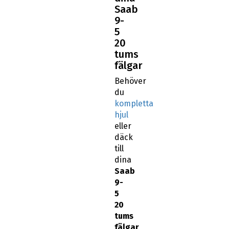
Saab
9-
5
20
tums
fälgar
Behöver
du
kompletta
hjul
eller
däck
till
dina
Saab
9-
5
20
tums
fälgar