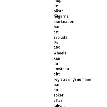
ihop
de
bästa
fälgarna
marknaden
har
att
erbjuda.
På
ABS
Wheels
kan
du
använda
ditt
registreringsnummer
när
du
söker
efter
fälgar.