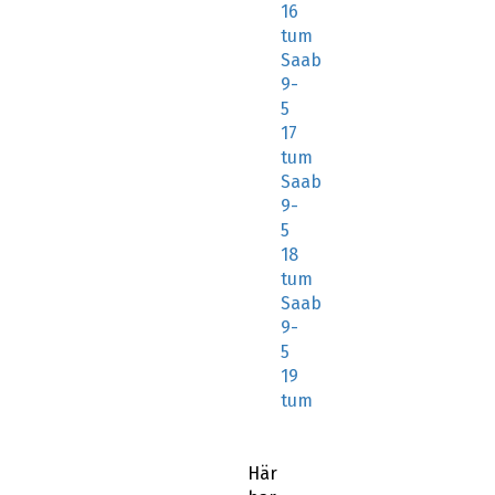
16
tum
Saab
9-
5
17
tum
Saab
9-
5
18
tum
Saab
9-
5
19
tum
Här