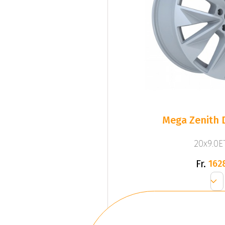
Mega Zenith D
20x9.0ET
Fr.
162