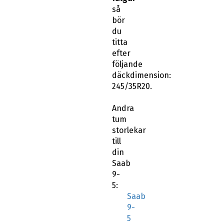
så
bör
du
titta
efter
följande
däckdimension:
245/35R20.
Andra
tum
storlekar
till
din
Saab
9-
5:
Saab
9-
5