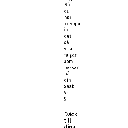
När
du
har
knappat
in
det
så
visas
fälgar
som
passar
på
din
Saab
9-
5.
Däck
till
dina