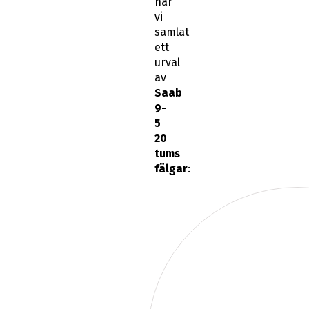
har
vi
samlat
ett
urval
av
Saab
9-
5
20
tums
fälgar
: