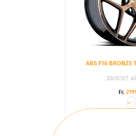
ABS F16 BRONZE T
20x10.5ET: 4
Fr.
219