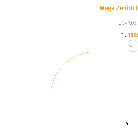
Mega Zenith D
20x9.0ET
Fr.
162