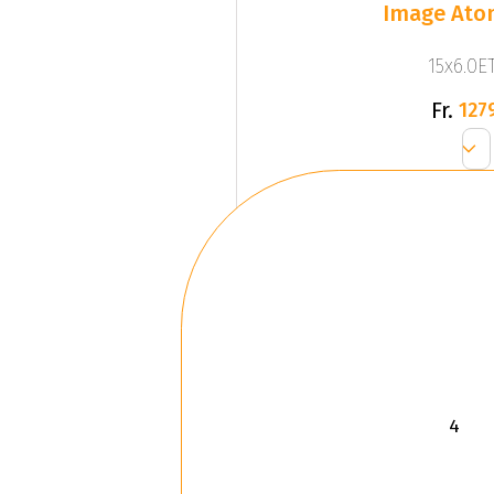
Image Ato
15x6.0ET
Fr.
127