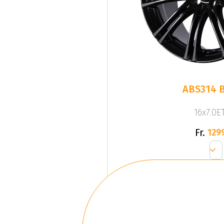
ABS314 
16x7.0ET
Fr.
129