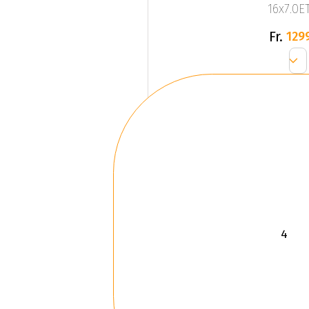
16x7.0ET
Fr.
129