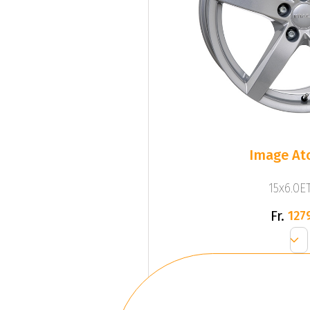
Image At
15x6.0ET
Fr.
127