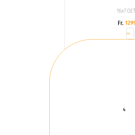
16x7.0ET
Fr.
129