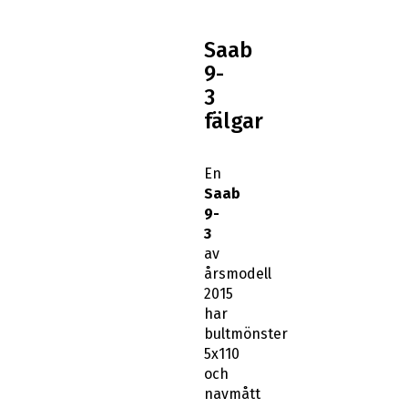
Saab
9-
3
fälgar
En
Saab
9-
3
av
årsmodell
2015
har
bultmönster
5x110
och
navmått