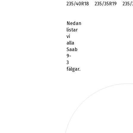
235/40R18 235/35R19 235/
Nedan
listar
vi
alla
Saab
9-
3
fälgar.