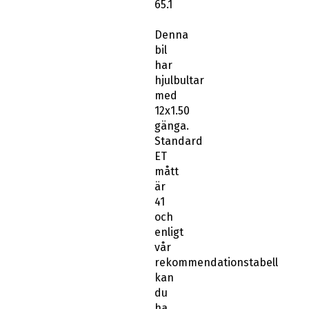
65.1
Denna
bil
har
hjulbultar
med
12x1.50
gänga.
Standard
ET
mått
är
41
och
enligt
vår
rekommendationstabell
kan
du
ha