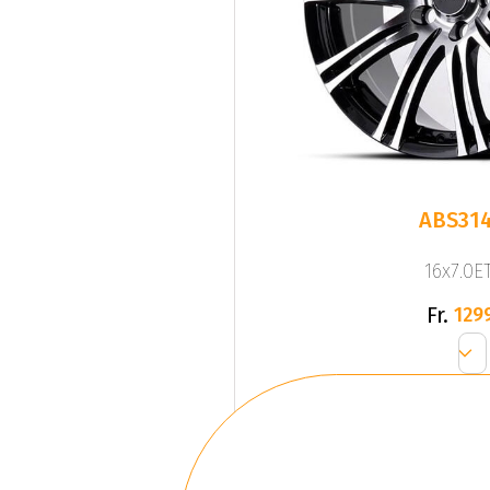
ABS314
16x7.0ET
Fr.
129