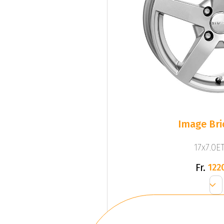
Image Bri
17x7.0ET
Fr.
122