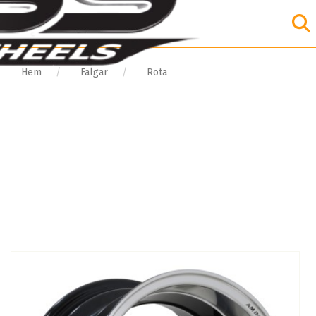
Hem
Fälgar
Rota