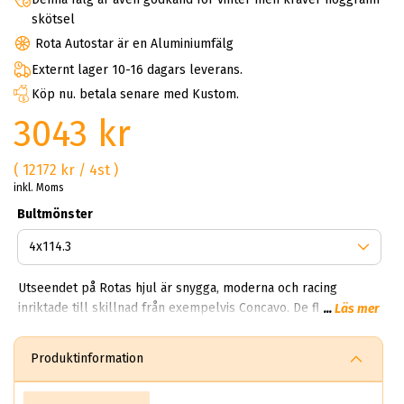
skötsel
Rota Autostar är en Aluminiumfälg
Externt lager 10-16 dagars leverans.
Köp nu. betala senare med Kustom.
3043 kr
( 12172 kr / 4st )
inkl. Moms
Bultmönster
Utseendet på Rotas hjul är snygga, moderna och racing
inriktade till skillnad från exempelvis Concavo. De flesta
...
Läs mer
hjulen har fyra till fem bulthål och finns i alla möjliga färger.
Det filippinska företaget Rota Wheels listas upp bland
Produktinformation
landets 600 bästa företag. Bolaget har mer än 30 års
erfarenhet av lättmetallfälgar vilket gör dom till en pionjär