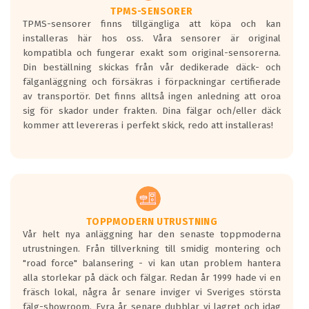
TPMS-SENSORER
TPMS-sensorer finns tillgängliga att köpa och kan
installeras här hos oss. Våra sensorer är original
kompatibla och fungerar exakt som original-sensorerna.
Din beställning skickas från vår dedikerade däck- och
fälganläggning och försäkras i förpackningar certifierade
av transportör. Det finns alltså ingen anledning att oroa
sig för skador under frakten. Dina fälgar och/eller däck
kommer att levereras i perfekt skick, redo att installeras!
TOPPMODERN UTRUSTNING
Vår helt nya anläggning har den senaste toppmoderna
utrustningen. Från tillverkning till smidig montering och
"road force" balansering - vi kan utan problem hantera
alla storlekar på däck och fälgar. Redan år 1999 hade vi en
fräsch lokal, några år senare inviger vi Sveriges största
fälg-showroom. Fyra år senare dubblar vi lagret och idag