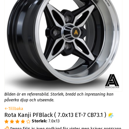
Bilden är en referensbild. Storlek, bredd och inpressning kan
påverka djup och utseende.
Tillbaka
Rota Kanji PFBlack ( 7.0x13 ET-7 CB73.1 )
Storlek:
7.0x13
Denna fälg är även godkänd för vinter men kräver noggrann