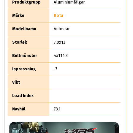
inom lättmetallsbranschen.
Produktgrupp
Aluminiumfälgar
Märke
Rota
Modellnamn
Autostar
Storlek
7.0x13
Bultmönster
4x114.3
Inpressning
-7
Vikt
Load Index
Navhål
73.1