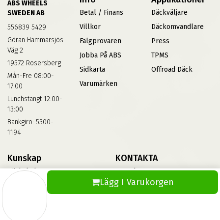
ABS WHEELS
Betal / Finans
Däckväljare
SWEDEN AB
Villkor
Däckomvandlare
556839 5429
Göran Hammarsjös
Fälgprovaren
Press
Väg 2
Jobba På ABS
TPMS
19572 Rosersberg
Sidkarta
Offroad Däck
Mån-Fre 08:00-
Varumärken
17:00
Lunchstängt 12:00-
13:00
Bankgiro: 5300-
1194
Kunskap
KONTAKTA
Däckskola
Kontakta Oss
Lägg I Varukorgen
Blog
Vinterdäck
FAQs
Informationsbank Av Däck