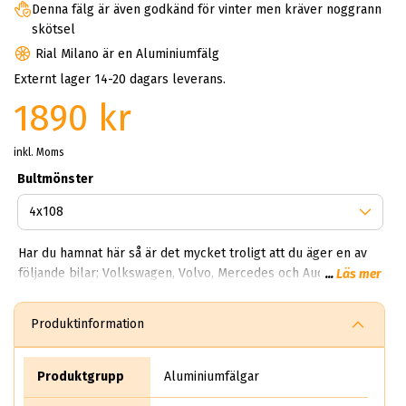
Denna fälg är även godkänd för vinter men kräver noggrann
skötsel
Rial Milano är en Aluminiumfälg
Externt lager 14-20 dagars leverans.
1890 kr
inkl. Moms
Bultmönster
Har du hamnat här så är det mycket troligt att du äger en av
följande bilar; Volkswagen, Volvo, Mercedes och Audi? Det
...
Läs mer
finns många olika modeller ur Rial serien du kan välja. Hos
oss på ABS Wheels kan du hitta alla möjliga modeller från
Produktinformation
Kodiak, Torino, Norrano och Arktis. Fälgarna tillverkas i
storlekarna 16 - 20 tum och finns i olika färger och bredder.
Kör du exempelvis en Tesla så har vi passande modeller till
Produktgrupp
Aluminiumfälgar
dig som exempelvis Rial Lugano som är en super snygg 9