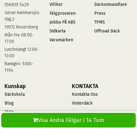
Villkor
Däckomvandlare
556839 5429
Göran Hammarsjös
Fälgprovaren
Press
Väg 2
Jobba På ABS
TPMS
19572 Rosersberg
Sidkarta
Offroad Däck
Mån-Fre 08:00-
Varumärken
17:00
Lunchstängt 12:00-
13:00
Bankgiro: 5300-
1194
Kunskap
KONTAKTA
Däckskola
Kontakta Oss
Blog
Vinterdäck
FAQs
Visa Andra Fälgar I 14 Tum
Informationsbank Av Däck
Och Fälgar
ABS360