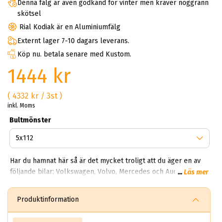
Denna fälg är även godkänd för vinter men kräver noggrann
skötsel
Rial Kodiak är en Aluminiumfälg
Externt lager 7-10 dagars leverans.
Köp nu. betala senare med Kustom.
1444 kr
( 4332 kr / 3st )
inkl. Moms
Bultmönster
Har du hamnat här så är det mycket troligt att du äger en av
följande bilar; Volkswagen, Volvo, Mercedes och Audi? Det
...
Läs mer
finns många olika modeller ur Rial serien du kan välja. Hos
oss på ABS Wheels kan du hitta alla möjliga modeller från
Produktinformation
Kodiak, Torino, Norrano och Arktis. Fälgarna tillverkas i
storlekarna 16 - 20 tum och finns i olika färger och bredder.