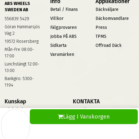
Info
Applikationer
ABS WHEELS
Betal / Finans
Däckväljare
SWEDEN AB
Villkor
Däckomvandlare
556839 5429
Göran Hammarsjös
Fälgprovaren
Press
Väg 2
Jobba På ABS
TPMS
19572 Rosersberg
Sidkarta
Offroad Däck
Mån-Fre 08:00-
Varumärken
17:00
Lunchstängt 12:00-
13:00
Bankgiro: 5300-
1194
Kunskap
KONTAKTA
Däckskola
Kontakta Oss
Lägg I Varukorgen
Blog
Vinterdäck
FAQs
Informationsbank Av Däck