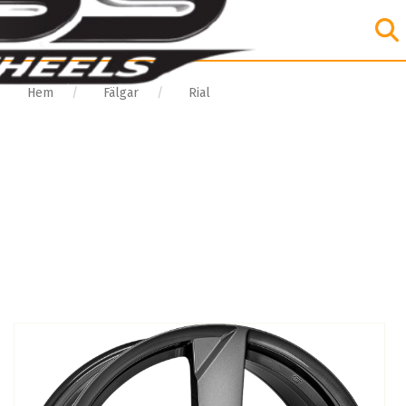
Hem
Fälgar
Rial