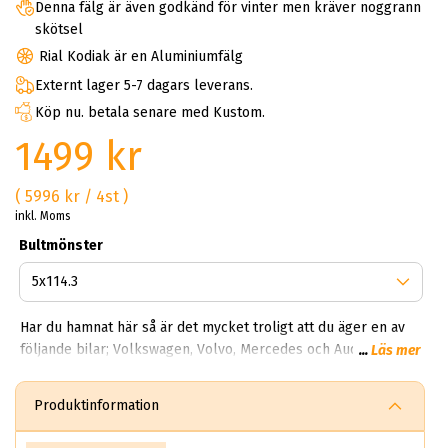
Denna fälg är även godkänd för vinter men kräver noggrann
skötsel
Rial Kodiak är en Aluminiumfälg
Externt lager 5-7 dagars leverans.
Köp nu. betala senare med Kustom.
1499 kr
( 5996 kr / 4st )
inkl. Moms
Bultmönster
Har du hamnat här så är det mycket troligt att du äger en av
följande bilar; Volkswagen, Volvo, Mercedes och Audi? Det
...
Läs mer
finns många olika modeller ur Rial serien du kan välja. Hos
oss på ABS Wheels kan du hitta alla möjliga modeller från
Produktinformation
Kodiak, Torino, Norrano och Arktis. Fälgarna tillverkas i
storlekarna 16 - 20 tum och finns i olika färger och bredder.