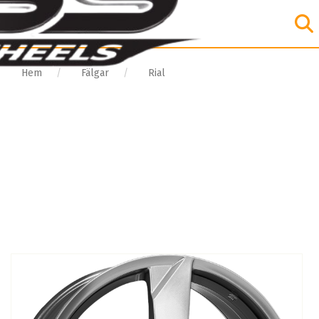
Hem
Fälgar
Rial