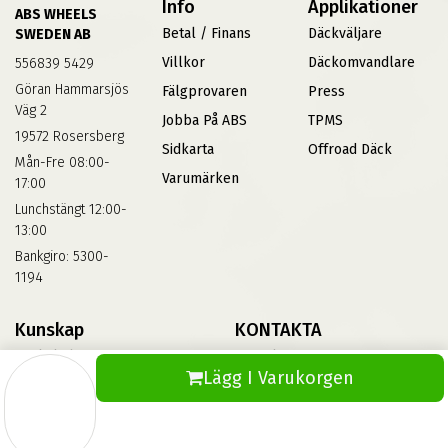
Info
Applikationer
ABS WHEELS
Betal / Finans
Däckväljare
SWEDEN AB
Villkor
Däckomvandlare
556839 5429
Göran Hammarsjös
Fälgprovaren
Press
Väg 2
Jobba På ABS
TPMS
19572 Rosersberg
Sidkarta
Offroad Däck
Mån-Fre 08:00-
Varumärken
17:00
Lunchstängt 12:00-
13:00
Bankgiro: 5300-
1194
Kunskap
KONTAKTA
Däckskola
Kontakta Oss
Lägg I Varukorgen
Blog
Vinterdäck
FAQs
Informationsbank Av Däck