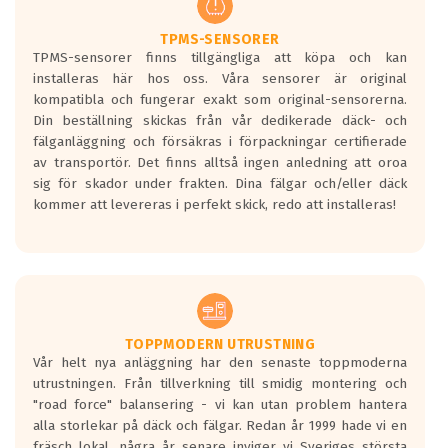
TPMS-SENSORER
TPMS-sensorer finns tillgängliga att köpa och kan
installeras här hos oss. Våra sensorer är original
kompatibla och fungerar exakt som original-sensorerna.
Din beställning skickas från vår dedikerade däck- och
fälganläggning och försäkras i förpackningar certifierade
av transportör. Det finns alltså ingen anledning att oroa
sig för skador under frakten. Dina fälgar och/eller däck
kommer att levereras i perfekt skick, redo att installeras!
TOPPMODERN UTRUSTNING
Vår helt nya anläggning har den senaste toppmoderna
utrustningen. Från tillverkning till smidig montering och
"road force" balansering - vi kan utan problem hantera
alla storlekar på däck och fälgar. Redan år 1999 hade vi en
fräsch lokal, några år senare inviger vi Sveriges största