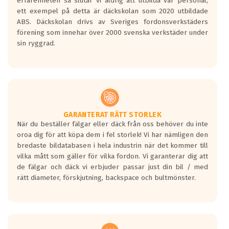
erfarenheten så slutar vi aldrig att utbilda vår personal,
ett exempel på detta är däckskolan som 2020 utbildade
ABS. Däckskolan drivs av Sveriges fordonsverkstäders
förening som innehar över 2000 svenska verkstäder under
sin ryggrad.
GARANTERAT RÄTT STORLEK
När du beställer fälgar eller däck från oss behöver du inte
oroa dig för att köpa dem i fel storlek! Vi har nämligen den
bredaste bildatabasen i hela industrin när det kommer till
vilka mått som gäller för vilka fordon. Vi garanterar dig att
de fälgar och däck vi erbjuder passar just din bil / med
rätt diameter, förskjutning, backspace och bultmönster.