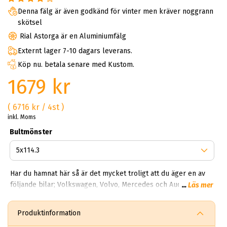
Denna fälg är även godkänd för vinter men kräver noggrann
skötsel
Rial Astorga är en Aluminiumfälg
Externt lager 7-10 dagars leverans.
Köp nu. betala senare med Kustom.
1679 kr
( 6716 kr / 4st )
inkl. Moms
Bultmönster
Har du hamnat här så är det mycket troligt att du äger en av
följande bilar; Volkswagen, Volvo, Mercedes och Audi? Det
...
Läs mer
finns många olika modeller ur Rial serien du kan välja. Hos
oss på ABS Wheels kan du hitta alla möjliga modeller från
Produktinformation
Kodiak, Torino, Norrano och Arktis. Fälgarna tillverkas i