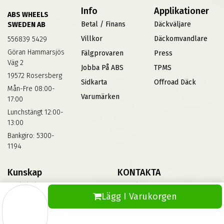
Info
Applikationer
ABS WHEELS
Betal / Finans
Däckväljare
SWEDEN AB
Villkor
Däckomvandlare
556839 5429
Göran Hammarsjös
Fälgprovaren
Press
Väg 2
Jobba På ABS
TPMS
19572 Rosersberg
Sidkarta
Offroad Däck
Mån-Fre 08:00-
Varumärken
17:00
Lunchstängt 12:00-
13:00
Bankgiro: 5300-
1194
Kunskap
KONTAKTA
Däckskola
Kontakta Oss
Lägg I Varukorgen
Blog
Vinterdäck
FAQs