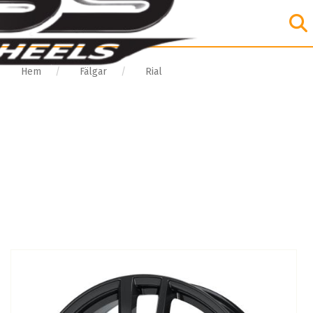
Hem
Fälgar
Rial